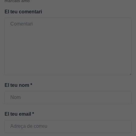
marcats amb
i l'estructura
El teu comentari
del lloc
web, en
funció de
com aquest
lloc web
s'utilitzi.
Cookies
d'experiència
Per tal que el
El teu nom
*
nostre lloc web
tingui el millor
rendiment
possible durant
El teu email
*
la vostra visita.
Si rebutgeu
aquestes