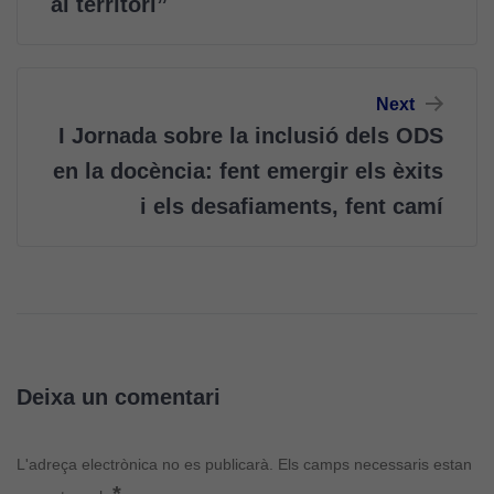
al territori”
cookies no
són
opcionals.
Són
Next
necessàries
perquè el
I Jornada sobre la inclusió dels ODS
lloc web
en la docència: fent emergir els èxits
funcioni.
i els desafiaments, fent camí
Cookies
d'anàlisi
Utilitzem
cookies de
Google
Analytics
Deixa un comentari
per tal que
puguem
L'adreça electrònica no es publicarà.
Els camps necessaris estan
millorar la
funcionalitat
*