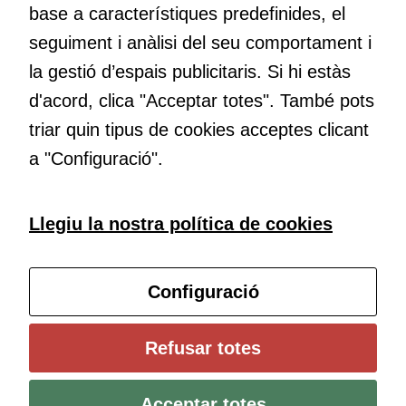
base a característiques predefinides, el
Educació
Com deia Josep Pallach, l’educació és una palanca per a la
seguiment i anàlisi del seu comportament i
transformació. Volem contribuir a millorar-la impulsant
la gestió d’espais publicitaris. Si hi estàs
metodologies docents actives i ambients d’aprenentatge
d'acord, clica "Acceptar totes". També pots
dinàmics.
triar quin tipus de cookies acceptes clicant
a "Configuració".
Subscriu-te al butlletí
Llegiu la nostra política de cookies
Configura les cookies
Configuració
Universitat de Girona
Refusar totes
Institut de Ciències de l’Educació Josep Pallach (ICE)
Política de cookies
Avís legal i protecció de dades
Contacte
Acceptar totes