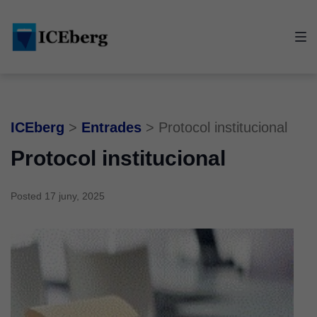
Skip
Skip
Skip
to
to
to
main
content
footer
navigation
ICEberg
>
Entrades
>
Protocol institucional
Protocol institucional
Posted
17 juny, 2025