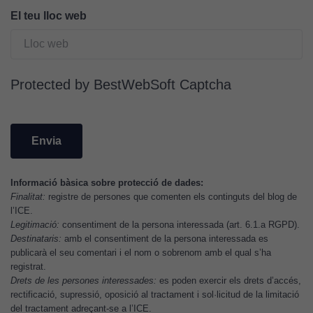
cookies,
El teu lloc web
algunes
funcionalitats
desapareixeran
del lloc web.
Protected by BestWebSoft Captcha
Cookies de
màrqueting
Per a oferir
continguts
Informació bàsica sobre protecció de dades:
publicitaris
Finalitat:
registre de persones que comenten els continguts del blog de
relacionats
l’ICE.
amb els
Legitimació:
consentiment de la persona interessada (art. 6.1.a RGPD).
interessos de
Destinataris:
amb el consentiment de la persona interessada es
l'usuari, bé
publicarà el seu comentari i el nom o sobrenom amb el qual s’ha
registrat.
directament,
Drets de les persones interessades:
es poden exercir els drets d’accés,
bé per mitjà
rectificació, supressió, oposició al tractament i sol·licitud de la limitació
de tercers
del tractament adreçant-se a l’ICE.