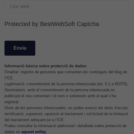
opcionals.
Són
necessàries
Protected by BestWebSoft Captcha
perquè el
lloc web
funcioni.
Cookies
Informació bàsica sobre protecció de dades:
d'anàlisi
Finalitat:
registre de persones que comenten els continguts del blog de
Utilitzem
l’ICE.
cookies de
Legitimació:
consentiment de la persona interessada (art. 6.1.a RGPD).
Google
Destinataris:
amb el consentiment de la persona interessada es
Analytics
publicarà el seu comentari i el nom o sobrenom amb el qual s’ha
registrat.
per tal que
Drets de les persones interessades:
es poden exercir els drets d’accés,
puguem
rectificació, supressió, oposició al tractament i sol·licitud de la limitació
millorar la
del tractament adreçant-se a l’ICE.
funcionalitat
Podeu consultar la informació addicional i detallada sobre protecció de
i l'estructura
dades en
aquest enllaç
.