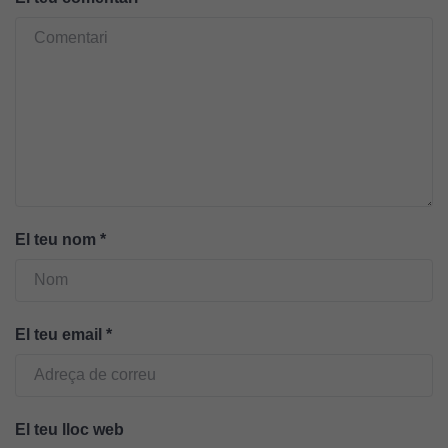
El teu nom
*
El teu email
*
Cookies
tècniques
Aquestes
cookies no
El teu lloc web
són