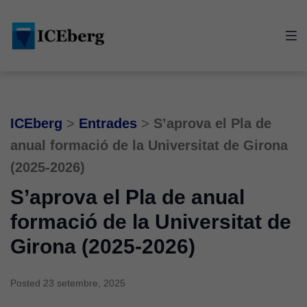
Skip
Skip
Skip
to
to
to
main
content
footer
navigation
ICEberg
>
Entrades
>
S’aprova el Pla de
anual formació de la Universitat de Girona
(2025-2026)
S’aprova el Pla de anual
formació de la Universitat de
Girona (2025-2026)
Posted
23 setembre, 2025