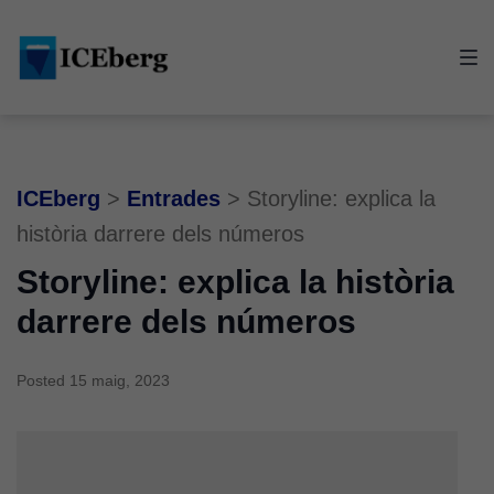
Skip
Skip
Skip
to
to
to
main
content
footer
navigation
ICEberg
>
Entrades
>
Storyline: explica la
història darrere dels números
Storyline: explica la història
darrere dels números
Posted
15 maig, 2023