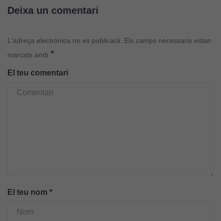
Si rebutgeu
Deixa un comentari
aquestes
cookies,
algunes
L'adreça electrònica no es publicarà.
Els camps necessaris estan
funcionalitats
*
marcats amb
desapareixeran
del lloc web.
El teu comentari
Cookies de
màrqueting
Per a oferir
continguts
publicitaris
relacionats
amb els
interessos de
El teu nom
*
l'usuari, bé
directament,