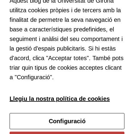
Aquest blog de la Universitat de Girona
nos el que estem fent, atrevir-nos a pensar noves i millors
utilitza cookies pròpies i de tercers amb la
maneres de fer-ho i generar plegats idees innovadores.
finalitat de permetre la seva navegació en
base a característiques predefinides, el
Educació
seguiment i anàlisi del seu comportament i
Com deia Josep Pallach, l’educació és una palanca per a la
la gestió d’espais publicitaris. Si hi estàs
transformació. Volem contribuir a millorar-la impulsant
d'acord, clica "Acceptar totes". També pots
metodologies docents actives i ambients d’aprenentatge
dinàmics.
triar quin tipus de cookies acceptes clicant
a "Configuració".
Subscriu-te al butlletí
Llegiu la nostra política de cookies
Configura les cookies
Configuració