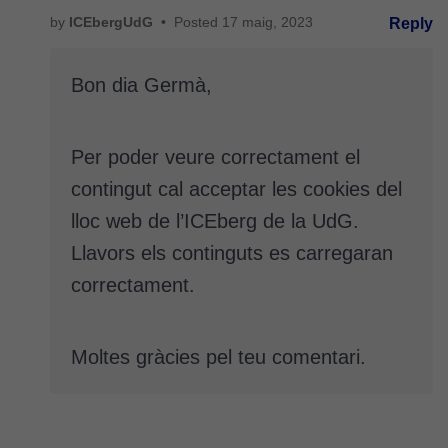
millorar la
by
ICEbergUdG
•
Posted
17 maig, 2023
Reply
funcionalitat
i l'estructura
Bon dia Germà,
del lloc
web, en
funció de
com aquest
Per poder veure correctament el
lloc web
contingut cal acceptar les cookies del
s'utilitzi.
lloc web de l’ICEberg de la UdG.
Llavors els continguts es carregaran
Cookies
correctament.
d'experiència
Per tal que el
nostre lloc web
Moltes gràcies pel teu comentari.
tingui el millor
rendiment
possible durant
la vostra visita.