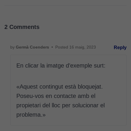
tècniques
Aquestes
cookies no
són
2 Comments
opcionals.
Són
necessàries
by
Germà Coenders
•
Posted
16 maig, 2023
perquè el
Reply
lloc web
funcioni.
En clicar la imatge d’exemple surt:
Cookies
«Aquest contingut està bloquejat.
d'anàlisi
Poseu-vos en contacte amb el
Utilitzem
cookies de
propietari del lloc per solucionar el
Google
problema.»
Analytics
per tal que
puguem