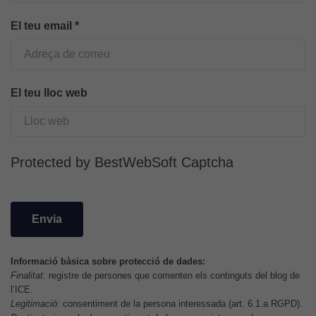
bé per mitjà
de tercers
El teu email
*
(“adservers”).
Compartir els
vostres
interessos i
El teu lloc web
comportament
mentre
navegueu,
permet més
Protected by BestWebSoft Captcha
contingut i
ofertes
personalitzats.
Necessàries
per a
continguts
incrustats com
Informació bàsica sobre protecció de dades:
YouTube,
Finalitat:
registre de persones que comenten els continguts del blog de
l’ICE.
Genially, etc...
Legitimació:
consentiment de la persona interessada (art. 6.1.a RGPD).