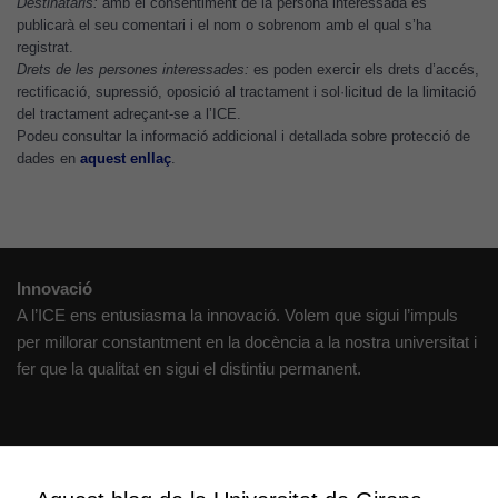
Destinataris:
amb el consentiment de la persona interessada es
publicarà el seu comentari i el nom o sobrenom amb el qual s’ha
registrat.
Drets de les persones interessades:
es poden exercir els drets d’accés,
rectificació, supressió, oposició al tractament i sol·licitud de la limitació
del tractament adreçant-se a l’ICE.
Podeu consultar la informació addicional i detallada sobre protecció de
dades en
aquest enllaç
.
Innovació
A l’ICE ens entusiasma la innovació. Volem que sigui l’impuls
per millorar constantment en la docència a la nostra universitat i
fer que la qualitat en sigui el distintiu permanent.
Creativitat
Volem crear espais de reflexió i de debat, espais on qüestionar-