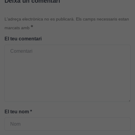
Deixa un comentari
L'adreça electrònica no es publicarà.
Els camps necessaris estan
*
marcats amb
El teu comentari
Cookies
tècniques
Aquestes
cookies no
són
opcionals.
Són
necessàries
El teu nom
*
perquè el
lloc web
funcioni.