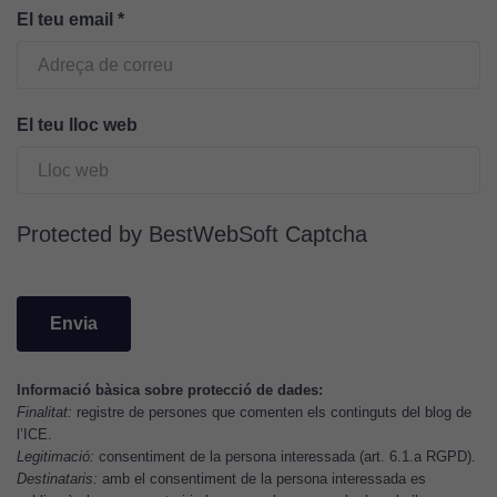
El teu email
*
Cookies
d'anàlisi
Utilitzem
El teu lloc web
cookies de
Google
Analytics
per tal que
puguem
Protected by BestWebSoft Captcha
millorar la
funcionalitat
i l'estructura
del lloc
web, en
funció de
Informació bàsica sobre protecció de dades:
com aquest
Finalitat:
registre de persones que comenten els continguts del blog de
lloc web
l’ICE.
Legitimació:
consentiment de la persona interessada (art. 6.1.a RGPD).
s'utilitzi.
Destinataris:
amb el consentiment de la persona interessada es