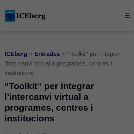
Skip
Skip
Skip
to
to
to
main
content
footer
navigation
ICEberg
>
Entrades
>
“Toolkit” per integrar
l’intercanvi virtual a programes, centres i
institucions
“Toolkit” per integrar
l’intercanvi virtual a
programes, centres i
institucions