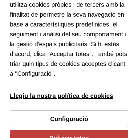
màrqueting
utilitza cookies pròpies i de tercers amb la
maneres de fer-ho i generar plegats idees innovadores.
Per a oferir
finalitat de permetre la seva navegació en
continguts
publicitaris
base a característiques predefinides, el
relacionats
Educació
seguiment i anàlisi del seu comportament i
amb els
Com deia Josep Pallach, l’educació és una palanca per a la
la gestió d’espais publicitaris. Si hi estàs
interessos de
transformació. Volem contribuir a millorar-la impulsant
l'usuari, bé
d'acord, clica "Acceptar totes". També pots
metodologies docents actives i ambients d’aprenentatge
directament,
dinàmics.
triar quin tipus de cookies acceptes clicant
bé per mitjà
a "Configuració".
de tercers
(“adservers”).
Compartir els
Subscriu-te al butlletí
vostres
Llegiu la nostra política de cookies
interessos i
comportament
Configura les cookies
mentre
Configuració
navegueu,
permet més
contingut i
Universitat de Girona