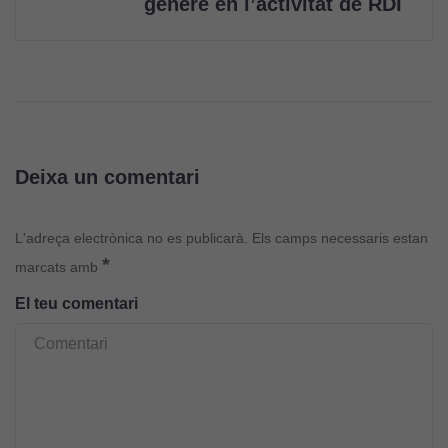
gènere en l’activitat de RDI
com aquest
lloc web
s'utilitzi.
Cookies
d'experiència
Per tal que el
Deixa un comentari
nostre lloc web
tingui el millor
L'adreça electrònica no es publicarà.
Els camps necessaris estan
rendiment
*
possible durant
marcats amb
la vostra visita.
El teu comentari
Si rebutgeu
aquestes
cookies,
algunes
funcionalitats
desapareixeran