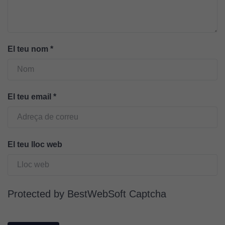
del lloc web.
Cookies de
màrqueting
El teu nom
*
Per a oferir
continguts
publicitaris
relacionats
El teu email
*
amb els
interessos de
l'usuari, bé
directament,
El teu lloc web
bé per mitjà
de tercers
(“adservers”).
Compartir els
Protected by BestWebSoft Captcha
vostres
interessos i
comportament