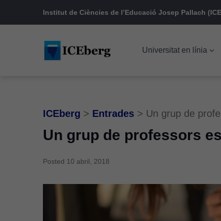
Skip
Skip
Skip
Institut de Ciències de l’Educació Josep Pallach (ICE
to
to
to
main
content
footer
Universitat en línia
navigation
ICEberg
>
Entrades
>
Un grup de profe
Un grup de professors e
Posted
10 abril, 2018