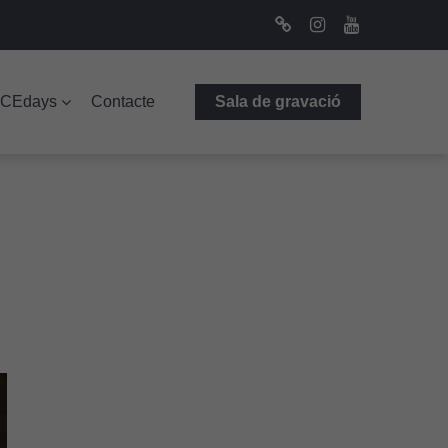
Bluesky
Instagram
Youtube
ICEdays
Contacte
Sala de gravació