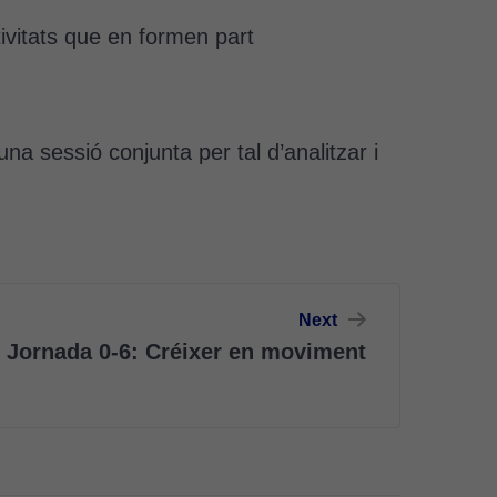
tivitats que en formen part
na sessió conjunta per tal d’analitzar i
Next
X Jornada 0-6: Créixer en moviment