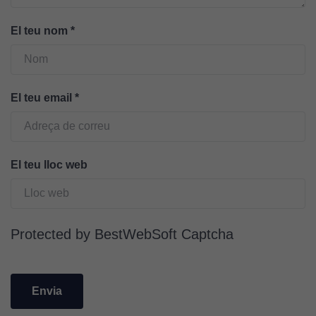
Cookies
El teu nom
*
tècniques
Aquestes
cookies no
són
El teu email
*
opcionals.
Són
necessàries
perquè el
El teu lloc web
lloc web
funcioni.
Cookies
Protected by BestWebSoft Captcha
d'anàlisi
Utilitzem
cookies de
Google
Analytics