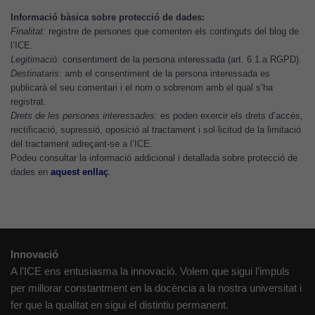
per tal que
Informació bàsica sobre protecció de dades:
puguem
Finalitat:
registre de persones que comenten els continguts del blog de
l’ICE.
millorar la
Legitimació:
consentiment de la persona interessada (art. 6.1.a RGPD).
funcionalitat
Destinataris:
amb el consentiment de la persona interessada es
i l'estructura
publicarà el seu comentari i el nom o sobrenom amb el qual s’ha
del lloc
registrat.
web, en
Drets de les persones interessades:
es poden exercir els drets d’accés,
funció de
rectificació, supressió, oposició al tractament i sol·licitud de la limitació
com aquest
del tractament adreçant-se a l’ICE.
Podeu consultar la informació addicional i detallada sobre protecció de
lloc web
dades en
aquest enllaç
.
s'utilitzi.
Cookies
d'experiència
Innovació
Per tal que el
A l’ICE ens entusiasma la innovació. Volem que sigui l’impuls
nostre lloc web
per millorar constantment en la docència a la nostra universitat i
tingui el millor
fer que la qualitat en sigui el distintiu permanent.
rendiment