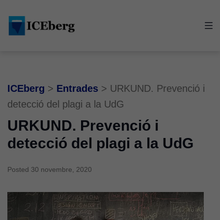
Skip
Skip
Skip
to
to
to
main
content
footer
navigation
ICEberg
>
Entrades
>
URKUND. Prevenció i
detecció del plagi a la UdG
URKUND. Prevenció i
detecció del plagi a la UdG
Posted
30 novembre, 2020