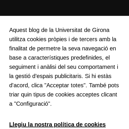
possible durant
la vostra visita.
Si rebutgeu
Creativitat
aquestes
Volem crear espais de reflexió i de debat, espais on qüestionar-
Aquest blog de la Universitat de Girona
cookies,
nos el que estem fent, atrevir-nos a pensar noves i millors
algunes
utilitza cookies pròpies i de tercers amb la
maneres de fer-ho i generar plegats idees innovadores.
funcionalitats
finalitat de permetre la seva navegació en
desapareixeran
del lloc web.
base a característiques predefinides, el
Educació
seguiment i anàlisi del seu comportament i
Com deia Josep Pallach, l’educació és una palanca per a la
la gestió d’espais publicitaris. Si hi estàs
Cookies de
transformació. Volem contribuir a millorar-la impulsant
màrqueting
d'acord, clica "Acceptar totes". També pots
metodologies docents actives i ambients d’aprenentatge
Per a oferir
dinàmics.
triar quin tipus de cookies acceptes clicant
continguts
a "Configuració".
publicitaris
relacionats
amb els
Subscriu-te al butlletí
Llegiu la nostra política de cookies
interessos de