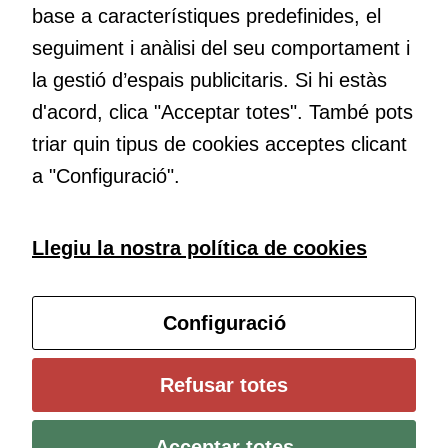
base a característiques predefinides, el
Educació
seguiment i anàlisi del seu comportament i
Com deia Josep Pallach, l’educació és una palanca per a la
la gestió d’espais publicitaris. Si hi estàs
transformació. Volem contribuir a millorar-la impulsant
d'acord, clica "Acceptar totes". També pots
metodologies docents actives i ambients d’aprenentatge
dinàmics.
triar quin tipus de cookies acceptes clicant
a "Configuració".
Subscriu-te al butlletí
Llegiu la nostra política de cookies
Configura les cookies
Configuració
Universitat de Girona
Refusar totes
Institut de Ciències de l’Educació Josep Pallach (ICE)
Política de cookies
Avís legal i protecció de dades
Contacte
Acceptar totes