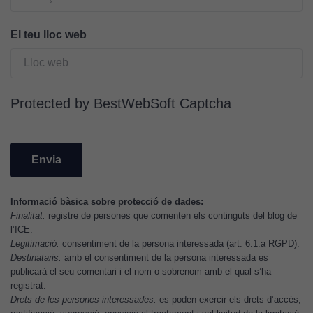
personalitzats.
Necessàries
El teu lloc web
per a
continguts
incrustats com
YouTube,
Protected by BestWebSoft Captcha
Genially, etc...
Informació bàsica sobre protecció de dades:
Finalitat:
registre de persones que comenten els continguts del blog de
l’ICE.
Legitimació:
consentiment de la persona interessada (art. 6.1.a RGPD).
Destinataris:
amb el consentiment de la persona interessada es
publicarà el seu comentari i el nom o sobrenom amb el qual s’ha
registrat.
Drets de les persones interessades:
es poden exercir els drets d’accés,