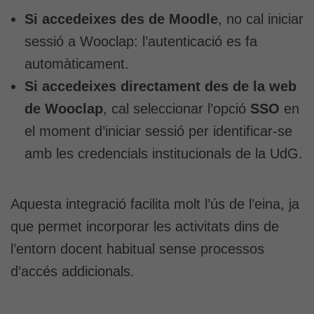
Si accedeixes des de Moodle
, no cal iniciar
sessió a Wooclap: l’autenticació es fa
automàticament.
Si accedeixes directament des de la web
de Wooclap
, cal seleccionar l’opció
SSO
en
Cookies
tècniques
el moment d’iniciar sessió per identificar-se
Aquestes
amb les credencials institucionals de la UdG.
cookies no
són
opcionals.
Aquesta integració facilita molt l’ús de l’eina, ja
Són
que permet incorporar les activitats dins de
necessàries
perquè el
l’entorn docent habitual sense processos
lloc web
d’accés addicionals.
funcioni.