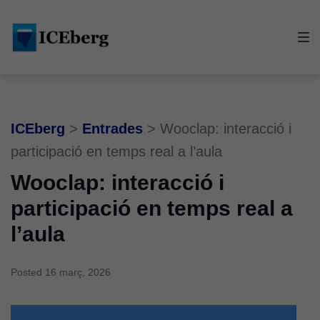
Skip
Skip
Skip
to
to
to
main
content
footer
navigation
ICEberg
>
Entrades
>
Wooclap: interacció i
participació en temps real a l’aula
Wooclap: interacció i
participació en temps real a
l’aula
Posted
16 març, 2026