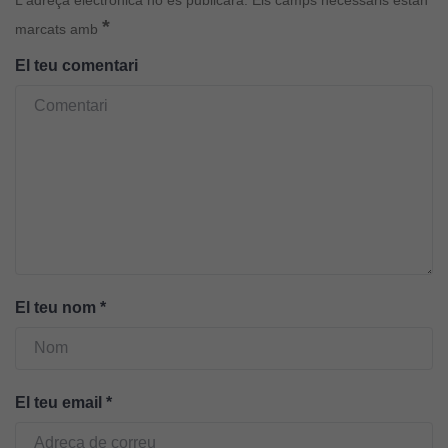
Per a oferir
continguts
*
marcats amb
publicitaris
El teu comentari
relacionats
amb els
interessos de
l'usuari, bé
directament,
bé per mitjà
de tercers
(“adservers”).
Compartir els
vostres
interessos i
El teu nom
*
comportament
mentre
navegueu,
permet més
El teu email
*
contingut i
ofertes