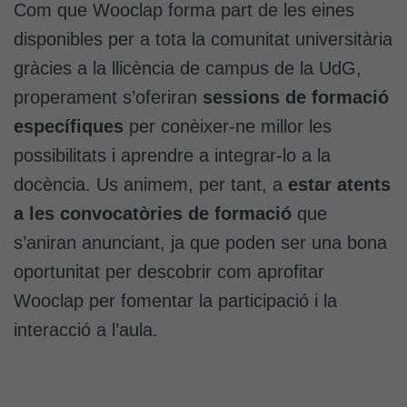
Com que Wooclap forma part de les eines
Cookies
d'anàlisi
disponibles per a tota la comunitat universitària
Utilitzem
gràcies a la llicència de campus de la UdG,
cookies de
properament s’oferiran
sessions de formació
Google
Analytics
específiques
per conèixer-ne millor les
per tal que
possibilitats i aprendre a integrar-lo a la
puguem
millorar la
docència. Us animem, per tant, a
estar atents
funcionalitat
a les convocatòries de formació
que
i l'estructura
s’aniran anunciant, ja que poden ser una bona
del lloc
web, en
oportunitat per descobrir com aprofitar
funció de
Wooclap per fomentar la participació i la
com aquest
lloc web
interacció a l’aula.
s'utilitzi.