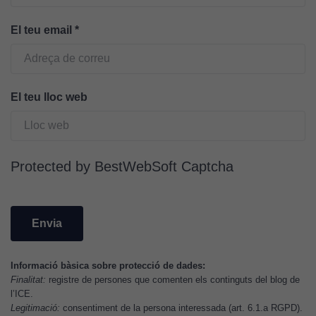
tècniques
Aquestes
El teu email
*
cookies no
són
opcionals.
Són
El teu lloc web
necessàries
perquè el
lloc web
funcioni.
Protected by BestWebSoft Captcha
Cookies
d'anàlisi
Utilitzem
cookies de
Google
Informació bàsica sobre protecció de dades:
Finalitat:
registre de persones que comenten els continguts del blog de
Analytics
l’ICE.
per tal que
Legitimació:
consentiment de la persona interessada (art. 6.1.a RGPD).
puguem