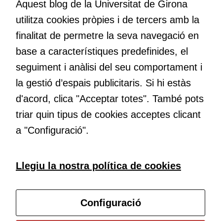
Aquest blog de la Universitat de Girona
Si rebutgeu
nos el que estem fent, atrevir-nos a pensar noves i millors
aquestes
utilitza cookies pròpies i de tercers amb la
maneres de fer-ho i generar plegats idees innovadores.
cookies,
finalitat de permetre la seva navegació en
algunes
base a característiques predefinides, el
funcionalitats
desapareixeran
Educació
seguiment i anàlisi del seu comportament i
del lloc web.
Com deia Josep Pallach, l’educació és una palanca per a la
la gestió d’espais publicitaris. Si hi estàs
transformació. Volem contribuir a millorar-la impulsant
d'acord, clica "Acceptar totes". També pots
metodologies docents actives i ambients d’aprenentatge
Cookies de
dinàmics.
triar quin tipus de cookies acceptes clicant
màrqueting
a "Configuració".
Per a oferir
continguts
publicitaris
Subscriu-te al butlletí
Llegiu la nostra política de cookies
relacionats
amb els
interessos de
Configura les cookies
l'usuari, bé
Configuració
directament,