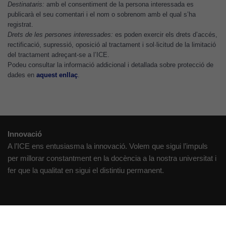
Destinataris:
amb el consentiment de la persona interessada es
millorar la
publicarà el seu comentari i el nom o sobrenom amb el qual s’ha
funcionalitat
registrat.
i l'estructura
Drets de les persones interessades:
es poden exercir els drets d’accés,
del lloc
rectificació, supressió, oposició al tractament i sol·licitud de la limitació
del tractament adreçant-se a l’ICE.
web, en
Podeu consultar la informació addicional i detallada sobre protecció de
funció de
dades en
aquest enllaç
.
com aquest
lloc web
s'utilitzi.
Innovació
Cookies
A l’ICE ens entusiasma la innovació. Volem que sigui l’impuls
d'experiència
per millorar constantment en la docència a la nostra universitat i
Per tal que el
fer que la qualitat en sigui el distintiu permanent.
nostre lloc web
tingui el millor
rendiment
possible durant
Creativitat
la vostra visita.
Volem crear espais de reflexió i de debat, espais on qüestionar-