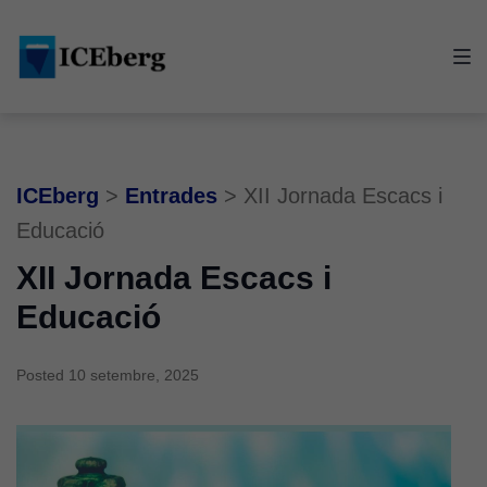
Skip
Skip
Skip
to
to
to
main
content
footer
navigation
ICEberg
>
Entrades
>
XII Jornada Escacs i
Educació
XII Jornada Escacs i
Educació
Posted
10 setembre, 2025