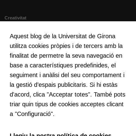
possible durant
la vostra visita.
Creativitat
Si rebutgeu
Volem crear espais de reflexió i de debat, espais on qüestionar-
aquestes
nos el que estem fent, atrevir-nos a pensar noves i millors
cookies,
Aquest blog de la Universitat de Girona
maneres de fer-ho i generar plegats idees innovadores.
algunes
utilitza cookies pròpies i de tercers amb la
funcionalitats
finalitat de permetre la seva navegació en
desapareixeran
del lloc web.
base a característiques predefinides, el
Educació
Com deia Josep Pallach, l’educació és una palanca per a la
seguiment i anàlisi del seu comportament i
transformació. Volem contribuir a millorar-la impulsant
Cookies de
la gestió d’espais publicitaris. Si hi estàs
metodologies docents actives i ambients d’aprenentatge
màrqueting
d'acord, clica "Acceptar totes". També pots
dinàmics.
Per a oferir
triar quin tipus de cookies acceptes clicant
continguts
publicitaris
a "Configuració".
relacionats
amb els
Subscriu-te al butlletí
interessos de
Llegiu la nostra política de cookies