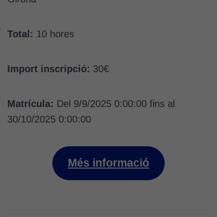
Cookies
tècniques
Total:
10 hores
Aquestes
cookies no
són
Import inscripció:
30€
opcionals.
Són
necessàries
Matrícula:
Del 9/9/2025 0:00:00 fins al
perquè el
lloc web
30/10/2025 0:00:00
funcioni.
Més informació
Cookies
d'anàlisi
Utilitzem
cookies de
Google