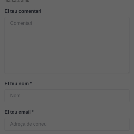
marcats amb
d'experiència
El teu comentari
Per tal que el
nostre lloc web
tingui el millor
rendiment
possible durant
la vostra visita.
Si rebutgeu
aquestes
cookies,
algunes
funcionalitats
El teu nom
*
desapareixeran
del lloc web.
El teu email
*
Cookies de
màrqueting
Per a oferir