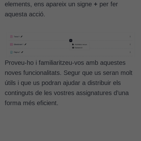
elements, ens apareix un signe
+
per fer
aquesta acció.
Cookies
tècniques
Aquestes
Proveu-ho i familiaritzeu-vos amb aquestes
cookies no
noves funcionalitats. Segur que us seran molt
són
útils i que us podran ajudar a distribuir els
opcionals.
Són
continguts de les vostres assignatures d’una
necessàries
forma més eficient.
perquè el
lloc web
funcioni.