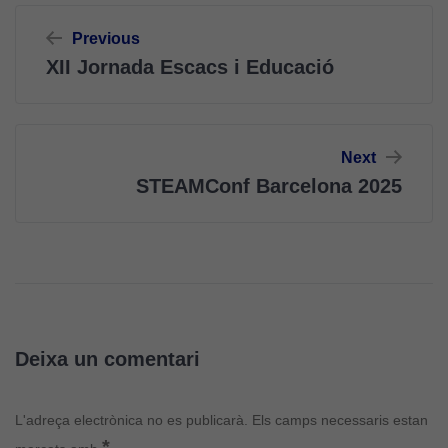
Cookies
Navegació
d'anàlisi
Previous
Utilitzem
d'entrades
XII Jornada Escacs i Educació
cookies de
Google
Analytics
per tal que
Next
puguem
STEAMConf Barcelona 2025
millorar la
funcionalitat
i l'estructura
del lloc
web, en
funció de
com aquest
lloc web
Deixa un comentari
s'utilitzi.
L'adreça electrònica no es publicarà.
Els camps necessaris estan
Cookies
*