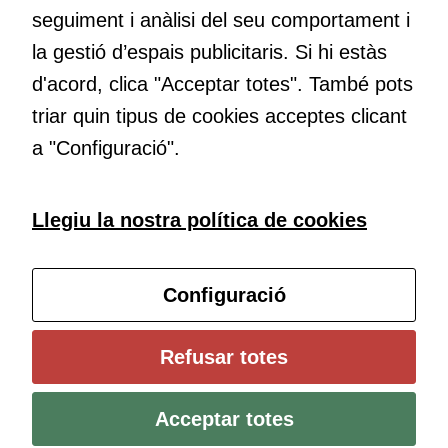
Educació
seguiment i anàlisi del seu comportament i
Com deia Josep Pallach, l’educació és una palanca per a la
la gestió d’espais publicitaris. Si hi estàs
transformació. Volem contribuir a millorar-la impulsant
d'acord, clica "Acceptar totes". També pots
metodologies docents actives i ambients d’aprenentatge
dinàmics.
triar quin tipus de cookies acceptes clicant
a "Configuració".
Subscriu-te al butlletí
Llegiu la nostra política de cookies
Configura les cookies
Configuració
Universitat de Girona
Refusar totes
Institut de Ciències de l’Educació Josep Pallach (ICE)
Política de cookies
Avís legal i protecció de dades
Contacte
Acceptar totes