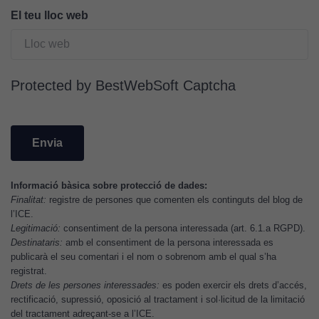
continguts
El teu lloc web
publicitaris
relacionats
amb els
interessos de
Protected by BestWebSoft Captcha
l'usuari, bé
directament,
bé per mitjà
de tercers
(“adservers”).
Compartir els
vostres
Informació bàsica sobre protecció de dades:
Finalitat:
registre de persones que comenten els continguts del blog de
interessos i
l’ICE.
comportament
Legitimació:
consentiment de la persona interessada (art. 6.1.a RGPD).
mentre
Destinataris:
amb el consentiment de la persona interessada es
navegueu,
publicarà el seu comentari i el nom o sobrenom amb el qual s’ha
permet més
registrat.
contingut i
Drets de les persones interessades:
es poden exercir els drets d’accés,
rectificació, supressió, oposició al tractament i sol·licitud de la limitació
ofertes
del tractament adreçant-se a l’ICE.
personalitzats.