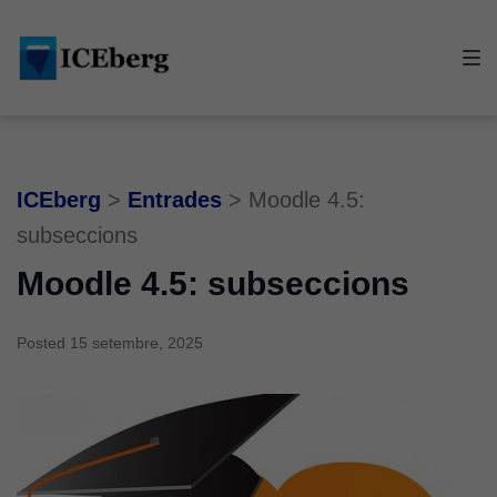
Skip
Skip
Skip
to
to
to
main
content
footer
navigation
ICEberg
>
Entrades
>
Moodle 4.5:
subseccions
Moodle 4.5: subseccions
Posted
15 setembre, 2025