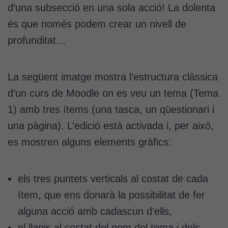
d’una subsecció en una sola acció! La dolenta
és que només podem crear un nivell de
profunditat…
La següent imatge mostra l’estructura clàssica
d’un curs de Moodle on es veu un tema (Tema
1) amb tres ítems (una tasca, un qüestionari i
una pàgina). L’edició està activada i, per això,
es mostren alguns elements gràfics:
els tres puntets verticals al costat de cada
ítem, que ens donarà la possibilitat de fer
alguna acció amb cadascun d’ells,
el llapis al costat del nom del tema i dels