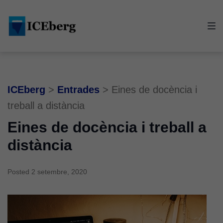
Skip
Skip
Skip
to
to
to
main
content
footer
navigation
ICEberg
>
Entrades
>
Eines de docència i
treball a distància
Eines de docència i treball a
distància
Posted
2 setembre, 2020