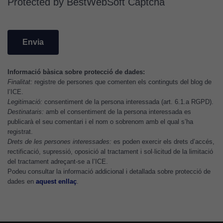
Protected by BestWebSoft Captcha
cookies de
Google
Analytics
per tal que
puguem
millorar la
Informació bàsica sobre protecció de dades:
funcionalitat
Finalitat:
registre de persones que comenten els continguts del blog de
i l'estructura
l’ICE.
del lloc
Legitimació:
consentiment de la persona interessada (art. 6.1.a RGPD).
web, en
Destinataris:
amb el consentiment de la persona interessada es
funció de
publicarà el seu comentari i el nom o sobrenom amb el qual s’ha
com aquest
registrat.
Drets de les persones interessades:
es poden exercir els drets d’accés,
lloc web
rectificació, supressió, oposició al tractament i sol·licitud de la limitació
s'utilitzi.
del tractament adreçant-se a l’ICE.
Podeu consultar la informació addicional i detallada sobre protecció de
dades en
aquest enllaç
.
Cookies
d'experiència
Per tal que el