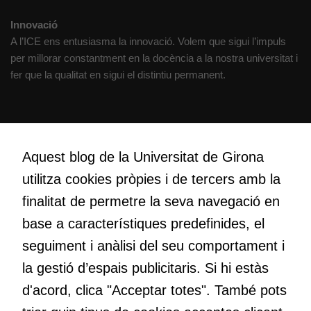
Innovació
A l’ICE ens entusiasma la innovació. Volem que sigui l’impuls
per millorar constantment en la docència a la nostra universitat i
fer que la qualitat en sigui el distintiu permanent.
Creativitat
Volem crear espais de reflexió i de debat, espais on qüestionar-
Aquest blog de la Universitat de Girona
nos el que estem fent, atrevir-nos a pensar noves i millors
utilitza cookies pròpies i de tercers amb la
maneres de fer-ho i generar plegats idees innovadores.
finalitat de permetre la seva navegació en
base a característiques predefinides, el
Educació
seguiment i anàlisi del seu comportament i
Com deia Josep Pallach, l’educació és una palanca per a la
la gestió d’espais publicitaris. Si hi estàs
transformació. Volem contribuir a millorar-la impulsant
d'acord, clica "Acceptar totes". També pots
metodologies docents actives i ambients d’aprenentatge
dinàmics.