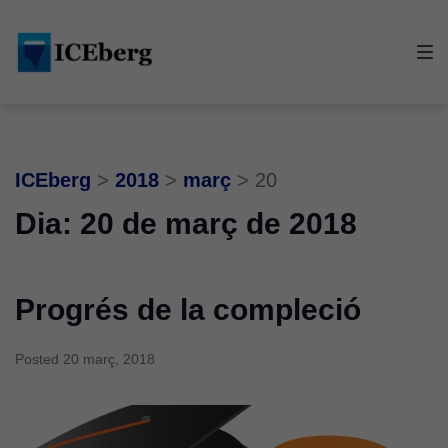
Skip
Skip
Skip
to
to
to
main
content
footer
navigation
ICEberg
>
2018
>
març
>
20
Dia:
20 de març de 2018
Progrés de la compleció
Posted
20 març, 2018