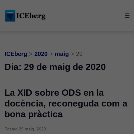
Skip
Skip
Skip
to
to
to
main
content
footer
navigation
ICEberg
>
2020
>
maig
>
29
Dia:
29 de maig de 2020
La XID sobre ODS en la
docència, reconeguda com a
bona pràctica
Posted
29 maig, 2020