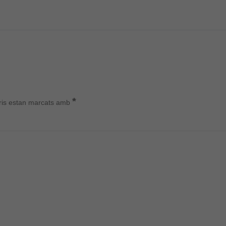
*
ris estan marcats amb
Cookies
tècniques
Aquestes
cookies no