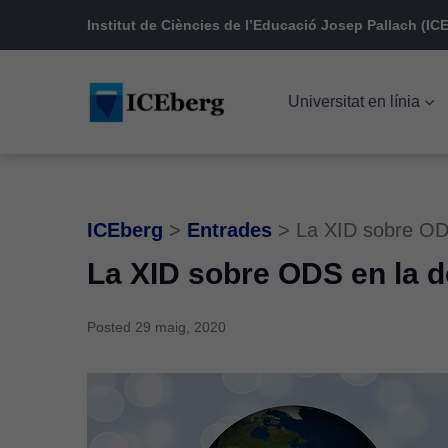
Skip
Skip
Skip
Institut de Ciències de l’Educació Josep Pallach (ICE
to
to
to
main
content
footer
Universitat en línia
navigation
ICEberg
>
Entrades
>
La XID sobre OD
La XID sobre ODS en la 
Posted
29 maig, 2020