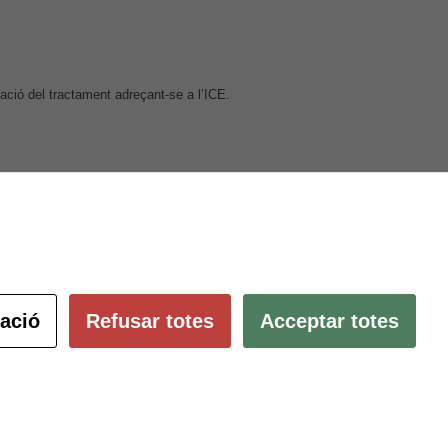
itació del tractament adreçant-se a l’ICE.
Subscriu-te al butlletí
ació és
ció.
pulsant
Configura les cookies
ació
Refusar totes
Acceptar totes
 ambients
des
Contacte