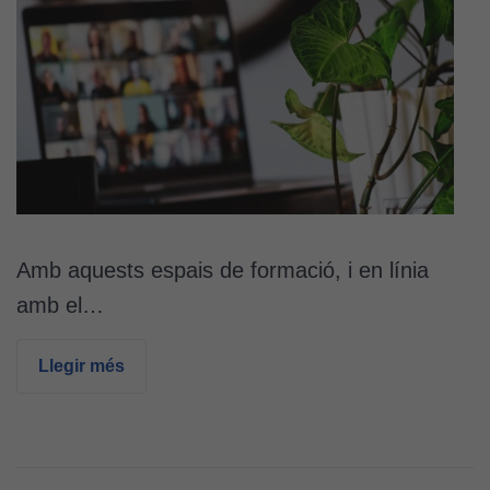
Amb aquests espais de formació, i en línia
amb el…
Cookies
tècniques
Llegir més
Aquestes
cookies no
són
opcionals.
Són