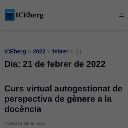
Skip
Skip
Skip
to
to
to
main
content
footer
navigation
ICEberg
>
2022
>
febrer
>
21
Dia:
21 de febrer de 2022
Curs virtual autogestionat de
perspectiva de gènere a la
docència
Posted
21 febrer, 2022