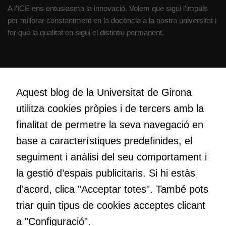
del lloc web.
A l’ICE ens entusiasma la innovació. Volem que sigui l’impuls
per millorar constantment en la docència a la nostra universitat i
fer que la qualitat en sigui el distintiu permanent.
Cookies de
màrqueting
Per a oferir
Creativitat
continguts
Volem crear espais de reflexió i de debat, espais on qüestionar-
publicitaris
Aquest blog de la Universitat de Girona
nos el que estem fent, atrevir-nos a pensar noves i millors
relacionats
utilitza cookies pròpies i de tercers amb la
maneres de fer-ho i generar plegats idees innovadores.
amb els
finalitat de permetre la seva navegació en
interessos de
l'usuari, bé
base a característiques predefinides, el
directament,
Educació
seguiment i anàlisi del seu comportament i
bé per mitjà
Com deia Josep Pallach, l’educació és una palanca per a la
de tercers
la gestió d’espais publicitaris. Si hi estàs
transformació. Volem contribuir a millorar-la impulsant
(“adservers”).
d'acord, clica "Acceptar totes". També pots
metodologies docents actives i ambients d’aprenentatge
Compartir els
dinàmics.
triar quin tipus de cookies acceptes clicant
vostres
interessos i
a "Configuració".