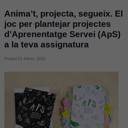
necessàries
perquè el
Anima’t, projecta, segueix. El
lloc web
funcioni.
joc per plantejar projectes
d’Aprenentatge Servei (ApS)
Cookies
a la teva assignatura
d'anàlisi
Utilitzem
Posted
21 febrer, 2022
cookies de
Google
Analytics
per tal que
puguem
millorar la
funcionalitat
i l'estructura
del lloc
web, en
funció de