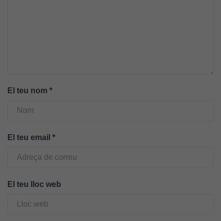
Cookies
tècniques
Aquestes
cookies no
El teu nom
*
són
opcionals.
Són
necessàries
El teu email
*
perquè el
lloc web
funcioni.
El teu lloc web
Cookies
d'anàlisi