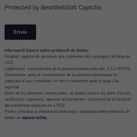
Utilitzem
Protected by BestWebSoft Captcha
cookies de
Google
Analytics
per tal que
puguem
millorar la
funcionalitat
Informació bàsica sobre protecció de dades:
i l'estructura
Finalitat:
registre de persones que comenten els continguts del blog de
l’ICE.
del lloc
Legitimació:
consentiment de la persona interessada (art. 6.1.a RGPD).
web, en
Destinataris:
amb el consentiment de la persona interessada es
funció de
publicarà el seu comentari i el nom o sobrenom amb el qual s’ha
com aquest
registrat.
lloc web
Drets de les persones interessades:
es poden exercir els drets d’accés,
s'utilitzi.
rectificació, supressió, oposició al tractament i sol·licitud de la limitació
del tractament adreçant-se a l’ICE.
Podeu consultar la informació addicional i detallada sobre protecció de
dades en
aquest enllaç
.
Cookies
d'experiència
Per tal que el