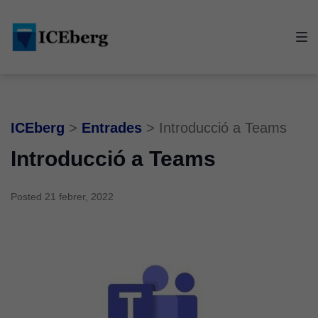
Skip
Skip
Skip
to
to
to
main
content
footer
navigation
ICEberg
>
Entrades
>
Introducció a Teams
Introducció a Teams
Posted
21 febrer, 2022