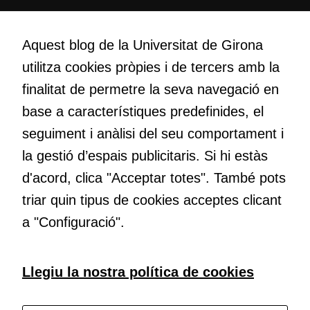
per tal que
puguem
Creativitat
millorar la
Volem crear espais de reflexió i de debat, espais on qüestionar-
Aquest blog de la Universitat de Girona
funcionalitat
nos el que estem fent, atrevir-nos a pensar noves i millors
i l'estructura
utilitza cookies pròpies i de tercers amb la
maneres de fer-ho i generar plegats idees innovadores.
del lloc
finalitat de permetre la seva navegació en
web, en
base a característiques predefinides, el
funció de
com aquest
Educació
seguiment i anàlisi del seu comportament i
lloc web
Com deia Josep Pallach, l’educació és una palanca per a la
la gestió d’espais publicitaris. Si hi estàs
s'utilitzi.
transformació. Volem contribuir a millorar-la impulsant
d'acord, clica "Acceptar totes". També pots
metodologies docents actives i ambients d’aprenentatge
dinàmics.
triar quin tipus de cookies acceptes clicant
Cookies
a "Configuració".
d'experiència
Per tal que el
nostre lloc web
Subscriu-te al butlletí
Llegiu la nostra política de cookies
tingui el millor
rendiment
Configura les cookies
possible durant