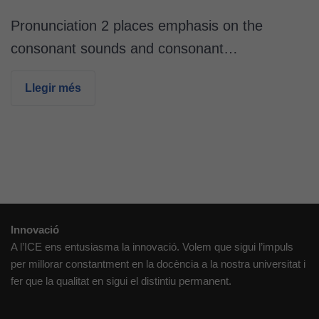
Cookies
tècniques
Pronunciation 2 places emphasis on the
Aquestes
consonant sounds and consonant…
cookies no
són
Llegir més
opcionals.
Són
necessàries
perquè el
lloc web
funcioni.
Cookies
Innovació
d'anàlisi
A l’ICE ens entusiasma la innovació. Volem que sigui l’impuls
Utilitzem
per millorar constantment en la docència a la nostra universitat i
cookies de
fer que la qualitat en sigui el distintiu permanent.
Google
Analytics