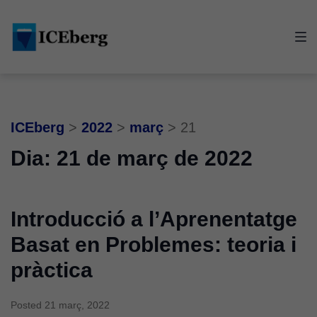
Skip
Skip
Skip
to
to
to
main
content
footer
navigation
ICEberg
>
2022
>
març
>
21
Dia:
21 de març de 2022
Introducció a l’Aprenentatge
Basat en Problemes: teoria i
pràctica
Posted
21 març, 2022