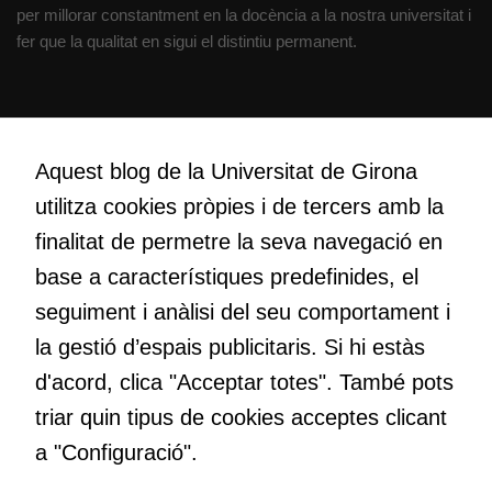
com aquest
per millorar constantment en la docència a la nostra universitat i
lloc web
fer que la qualitat en sigui el distintiu permanent.
s'utilitzi.
Creativitat
Cookies
Volem crear espais de reflexió i de debat, espais on qüestionar-
d'experiència
Aquest blog de la Universitat de Girona
nos el que estem fent, atrevir-nos a pensar noves i millors
Per tal que el
utilitza cookies pròpies i de tercers amb la
maneres de fer-ho i generar plegats idees innovadores.
nostre lloc web
tingui el millor
finalitat de permetre la seva navegació en
rendiment
base a característiques predefinides, el
possible durant
Educació
seguiment i anàlisi del seu comportament i
la vostra visita.
Com deia Josep Pallach, l’educació és una palanca per a la
Si rebutgeu
la gestió d’espais publicitaris. Si hi estàs
transformació. Volem contribuir a millorar-la impulsant
aquestes
d'acord, clica "Acceptar totes". També pots
metodologies docents actives i ambients d’aprenentatge
cookies,
dinàmics.
triar quin tipus de cookies acceptes clicant
algunes
funcionalitats
a "Configuració".
desapareixeran