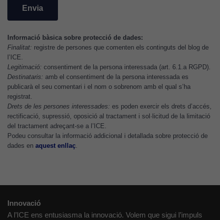
perquè el
lloc web
funcioni.
Informació bàsica sobre protecció de dades:
Finalitat:
registre de persones que comenten els continguts del blog de
l’ICE.
Cookies
Legitimació:
consentiment de la persona interessada (art. 6.1.a RGPD).
d'anàlisi
Destinataris:
amb el consentiment de la persona interessada es
publicarà el seu comentari i el nom o sobrenom amb el qual s’ha
Utilitzem
registrat.
cookies de
Drets de les persones interessades:
es poden exercir els drets d’accés,
Google
rectificació, supressió, oposició al tractament i sol·licitud de la limitació
Analytics
del tractament adreçant-se a l’ICE.
per tal que
Podeu consultar la informació addicional i detallada sobre protecció de
puguem
dades en
aquest enllaç
.
millorar la
funcionalitat
i l'estructura
del lloc
web, en
Innovació
funció de
A l’ICE ens entusiasma la innovació. Volem que sigui l’impuls