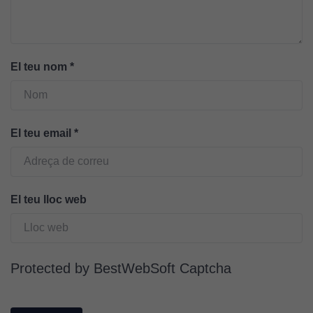
El teu nom
*
El teu email
*
Cookies
El teu lloc web
tècniques
Aquestes
cookies no
són
Protected by BestWebSoft Captcha
opcionals.
Són
necessàries