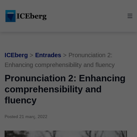
Skip
Skip
Skip
to
to
to
main
content
footer
navigation
ICEberg
>
Entrades
>
Pronunciation 2:
Enhancing comprehensibility and fluency
Pronunciation 2: Enhancing
comprehensibility and
fluency
Posted
21 març, 2022