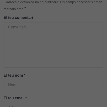
Aquestes
L'adreça electrònica no es publicarà.
Els camps necessaris estan
cookies no
*
marcats amb
són
opcionals.
El teu comentari
Són
necessàries
perquè el
lloc web
funcioni.
Cookies
d'anàlisi
Utilitzem
El teu nom
*
cookies de
Google
Analytics
per tal que
El teu email
*
puguem
millorar la