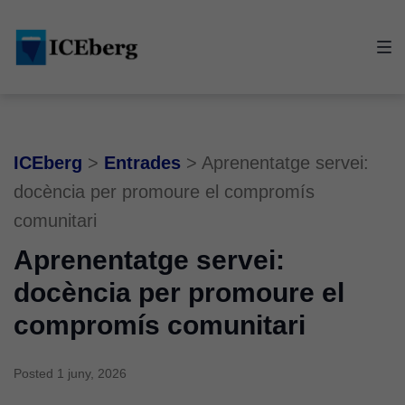
Skip
Skip
Skip
to
to
to
main
content
footer
navigation
ICEberg
>
Entrades
>
Aprenentatge servei:
docència per promoure el compromís
comunitari
Aprenentatge servei:
docència per promoure el
compromís comunitari
Posted
1 juny, 2026