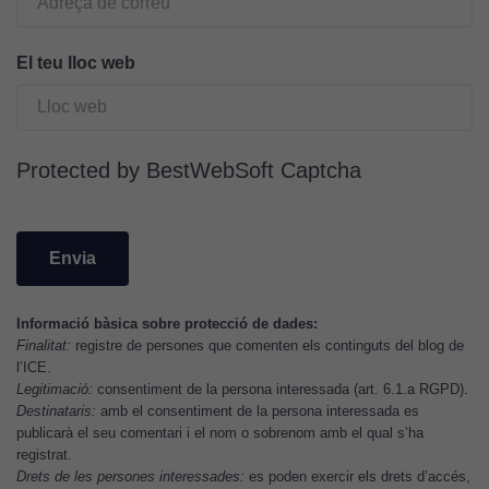
funcionalitat
i l'estructura
El teu lloc web
del lloc
web, en
funció de
com aquest
lloc web
Protected by BestWebSoft Captcha
s'utilitzi.
Cookies
d'experiència
Per tal que el
Informació bàsica sobre protecció de dades:
nostre lloc web
Finalitat:
registre de persones que comenten els continguts del blog de
l’ICE.
tingui el millor
Legitimació:
consentiment de la persona interessada (art. 6.1.a RGPD).
rendiment
Destinataris:
amb el consentiment de la persona interessada es
possible durant
publicarà el seu comentari i el nom o sobrenom amb el qual s’ha
la vostra visita.
registrat.
Si rebutgeu
Drets de les persones interessades:
es poden exercir els drets d’accés,