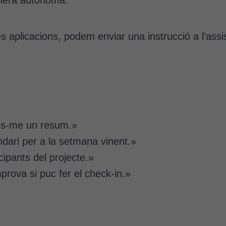
ses aplicacions, podem enviar una instrucció a l’assi
 fes-me un resum.»
dari per a la setmana vinent.»
cipants del projecte.»
prova si puc fer el check-in.»