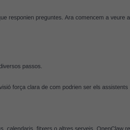
d'anàlisi
Utilitzem
cookies de
que responien preguntes. Ara comencem a veure a
Google
Analytics
per tal que
puguem
millorar la
funcionalitat
i l'estructura
diversos passos.
del lloc
web, en
funció de
isió força clara de com podrien ser els assistents
com aquest
lloc web
s'utilitzi.
Cookies
, calendaris, fitxers o altres serveis, OpenClaw r