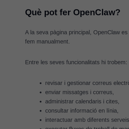
Què pot fer OpenClaw?
A la seva pàgina principal, OpenClaw es
fem manualment.
Entre les seves funcionalitats hi trobem:
revisar i gestionar correus electr
enviar missatges i correus,
administrar calendaris i cites,
consultar informació en línia,
interactuar amb diferents serveis 
executar fluxos de treball de m