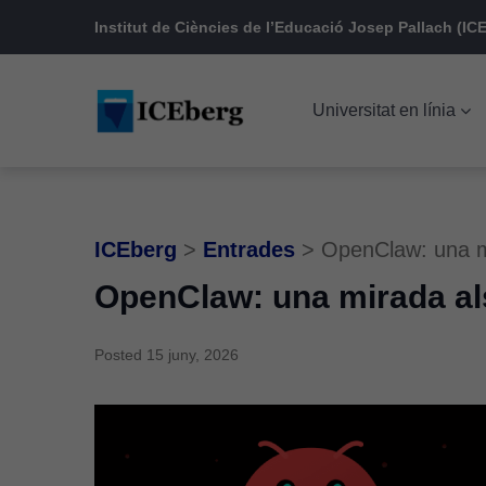
Skip
Skip
Skip
Institut de Ciències de l’Educació Josep Pallach (ICE
to
to
to
main
content
footer
Universitat en línia
navigation
ICEberg
>
Entrades
>
OpenClaw: una mi
OpenClaw: una mirada als
Posted
15 juny, 2026