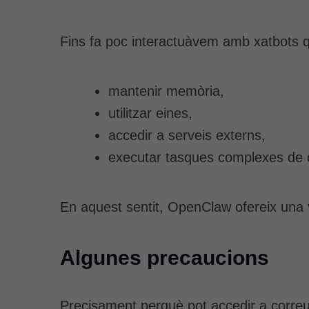
Fins fa poc interactuàvem amb xatbots 
mantenir memòria,
utilitzar eines,
accedir a serveis externs,
executar tasques complexes de 
En aquest sentit, OpenClaw ofereix una v
Algunes precaucions
Precisament perquè pot accedir a correus