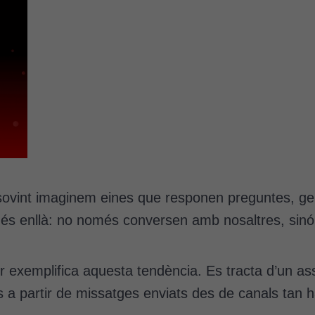
l, sovint imaginem eines que responen preguntes, g
més enllà: no només conversen amb nosaltres, sin
 exemplifica aquesta tendència. Es tracta d’un ass
nes a partir de missatges enviats des de canals ta