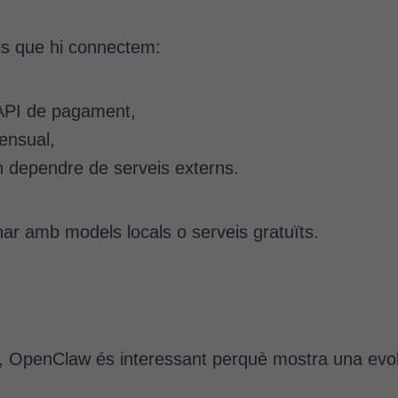
eis que hi connectem:
 API de pagament,
Cookies
tècniques
ensual,
Aquestes
 dependre de serveis externs.
cookies no
són
opcionals.
ar amb models locals o serveis gratuïts.
Són
necessàries
perquè el
lloc web
funcioni.
es, OpenClaw és interessant perquè mostra una evo
Cookies