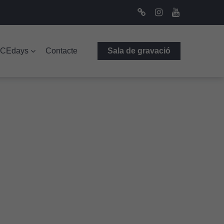
Bluesky
Instagram
Youtube
ICEdays
Contacte
Sala de gravació