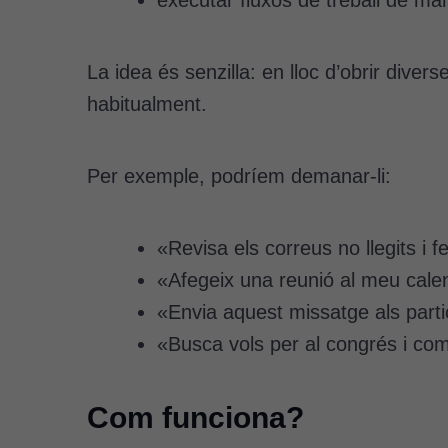
La idea és senzilla: en lloc d’obrir diver
habitualment.
Per exemple, podríem demanar-li:
«Revisa els correus no llegits i
«Afegeix una reunió al meu calen
«Envia aquest missatge als parti
«Busca vols per al congrés i com
Com funciona?