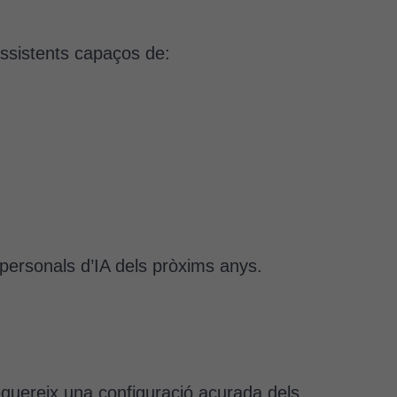
ssistents capaços de:
 personals d’IA dels pròxims anys.
equereix una configuració acurada dels