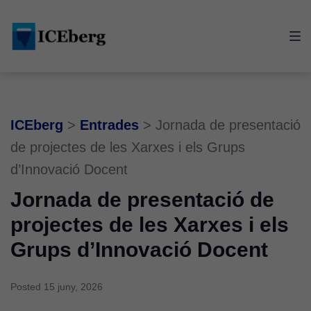
Skip
Skip
Skip
to
to
to
main
content
footer
navigation
ICEberg
>
Entrades
>
Jornada de presentació
de projectes de les Xarxes i els Grups
d’Innovació Docent
Jornada de presentació de
projectes de les Xarxes i els
Grups d’Innovació Docent
Posted
15 juny, 2026