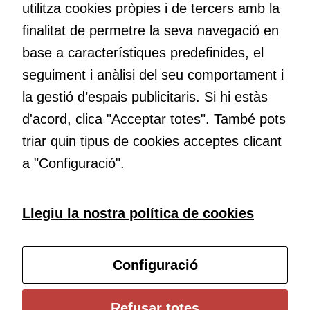
utilitza cookies pròpies i de tercers amb la
maneres de fer-ho i generar plegats idees innovadores.
aquestes
finalitat de permetre la seva navegació en
cookies,
algunes
base a característiques predefinides, el
funcionalitats
Educació
seguiment i anàlisi del seu comportament i
desapareixeran
Com deia Josep Pallach, l’educació és una palanca per a la
del lloc web.
la gestió d’espais publicitaris. Si hi estàs
transformació. Volem contribuir a millorar-la impulsant
d'acord, clica "Acceptar totes". També pots
metodologies docents actives i ambients d’aprenentatge
dinàmics.
triar quin tipus de cookies acceptes clicant
Cookies de
màrqueting
a "Configuració".
Per a oferir
continguts
publicitaris
Subscriu-te al butlletí
Llegiu la nostra política de cookies
relacionats
amb els
Configura les cookies
interessos de
Configuració
l'usuari, bé
directament,
bé per mitjà
Universitat de Girona
Refusar totes