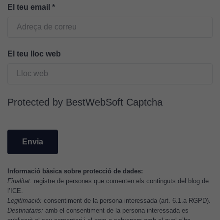
Aquestes
El teu email
*
cookies no
són
opcionals.
Són
El teu lloc web
necessàries
perquè el
lloc web
funcioni.
Protected by BestWebSoft Captcha
Cookies
d'anàlisi
Utilitzem
cookies de
Informació bàsica sobre protecció de dades:
Google
Finalitat:
registre de persones que comenten els continguts del blog de
Analytics
l’ICE.
per tal que
Legitimació:
consentiment de la persona interessada (art. 6.1.a RGPD).
Destinataris:
amb el consentiment de la persona interessada es
puguem