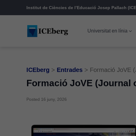
Skip
Skip
Skip
Institut de Ciències de l’Educació Josep Pallach (ICE
to
to
to
main
content
footer
Universitat en línia
navigation
ICEberg
>
Entrades
>
Formació JoVE (J
Formació JoVE (Journal o
Posted
16 juny, 2026