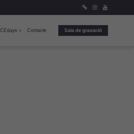
Bluesky
Instagram
Youtube
ICEdays
Contacte
Sala de gravació