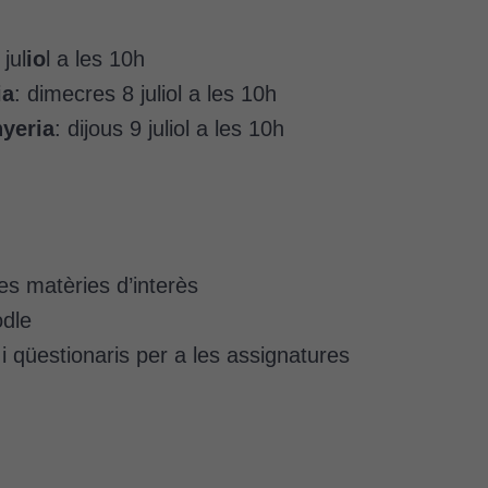
jul
io
l a les 10h
ia
: dimecres 8 juliol a les 10h
nyeria
:
dijous 9 juliol
a les 10h
es matèries d’interès
odle
i qüestionaris per a les assignatures