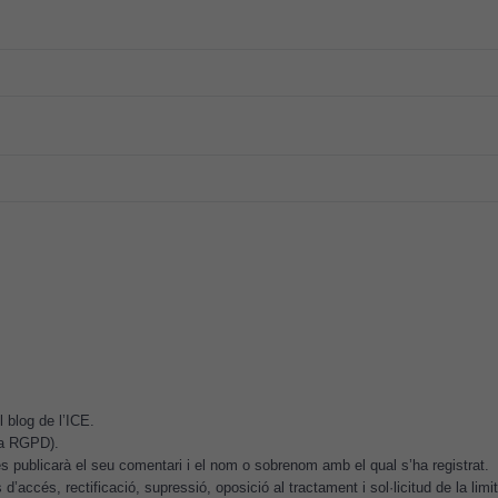
Són
necessàries
perquè el
lloc web
funcioni.
Cookies
d'anàlisi
Utilitzem
cookies de
Google
Analytics
per tal que
puguem
millorar la
funcionalitat
 blog de l’ICE.
i l'estructura
.a RGPD).
 publicarà el seu comentari i el nom o sobrenom amb el qual s’ha registrat.
del lloc
d’accés, rectificació, supressió, oposició al tractament i sol·licitud de la lim
web, en