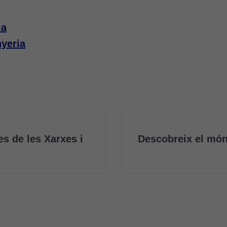
ia
nyeria
s de les Xarxes i
Descobreix el món