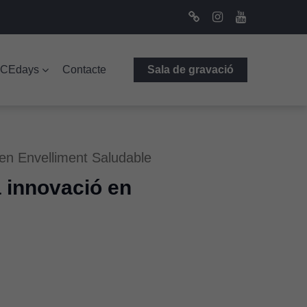
Bluesky
Instagram
Youtube
ICEdays
Contacte
Sala de gravació
ó en Envelliment Saludable
a innovació en