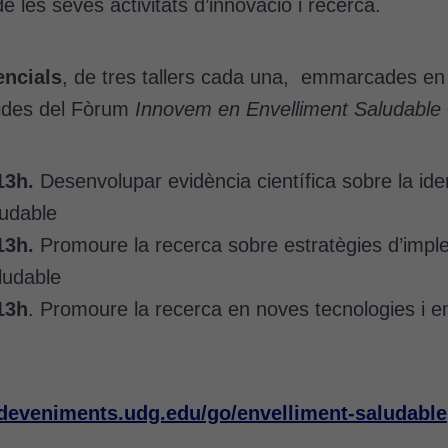
 les seves activitats d’innovació i recerca.
encials
, de tres tallers cada una, emmarcades en t
gides del Fòrum
Innovem en Envelliment Saludable
13h.
Desenvolupar evidència científica sobre la iden
ludable
13h.
Promoure la recerca sobre estratègies d’implem
ludable
13h
. Promoure la recerca en noves tecnologies i e
sdeveniments.udg.edu/go/envelliment-saludable