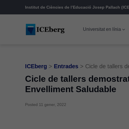
Skip
Skip
Skip
Institut de Ciències de l’Educació Josep Pallach (ICE
to
to
to
main
content
footer
Universitat en línia
navigation
ICEberg
>
Entrades
>
Cicle de tallers 
Cicle de tallers demostra
Envelliment Saludable
Posted
11 gener, 2022