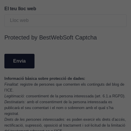
són
El teu lloc web
opcionals.
Són
necessàries
perquè el
Protected by BestWebSoft Captcha
lloc web
funcioni.
Cookies
d'anàlisi
Informació bàsica sobre protecció de dades:
Utilitzem
Finalitat:
registre de persones que comenten els continguts del blog de
cookies de
l’ICE.
Google
Legitimació:
consentiment de la persona interessada (art. 6.1.a RGPD).
Analytics
Destinataris:
amb el consentiment de la persona interessada es
per tal que
publicarà el seu comentari i el nom o sobrenom amb el qual s’ha
registrat.
puguem
Drets de les persones interessades:
es poden exercir els drets d’accés,
millorar la
rectificació, supressió, oposició al tractament i sol·licitud de la limitació
funcionalitat