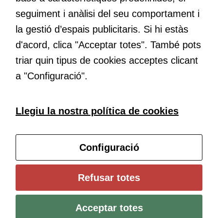
cookies,
Educació
seguiment i anàlisi del seu comportament i
algunes
Com deia Josep Pallach, l’educació és una palanca per a la
funcionalitats
la gestió d’espais publicitaris. Si hi estàs
transformació. Volem contribuir a millorar-la impulsant
desapareixeran
d'acord, clica "Acceptar totes". També pots
metodologies docents actives i ambients d’aprenentatge
del lloc web.
dinàmics.
triar quin tipus de cookies acceptes clicant
a "Configuració".
Cookies de
màrqueting
Per a oferir
Subscriu-te al butlletí
Llegiu la nostra política de cookies
continguts
publicitaris
Configura les cookies
relacionats
Configuració
amb els
interessos de
l'usuari, bé
Universitat de Girona
Refusar totes
directament,
Institut de Ciències de l’Educació Josep Pallach (ICE)
bé per mitjà
Política de cookies
Avís legal i protecció de dades
Contacte
de tercers
Acceptar totes
(“adservers”).