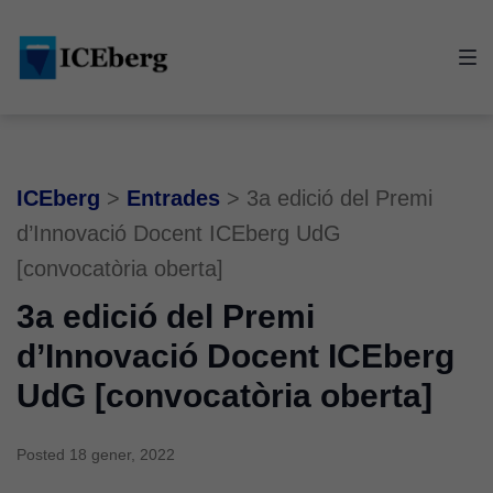
Skip
Skip
Skip
to
to
to
main
content
footer
navigation
ICEberg
>
Entrades
>
3a edició del Premi
d’Innovació Docent ICEberg UdG
[convocatòria oberta]
3a edició del Premi
d’Innovació Docent ICEberg
UdG [convocatòria oberta]
Posted
18 gener, 2022