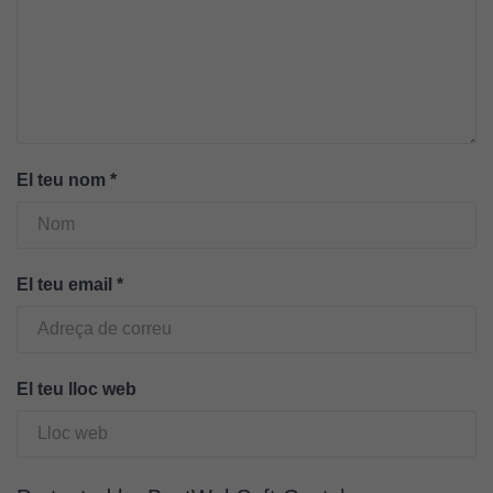
Cookies
tècniques
Aquestes
cookies no
El teu nom
*
són
opcionals.
Són
necessàries
El teu email
*
perquè el
lloc web
funcioni.
El teu lloc web
Cookies
d'anàlisi
Utilitzem