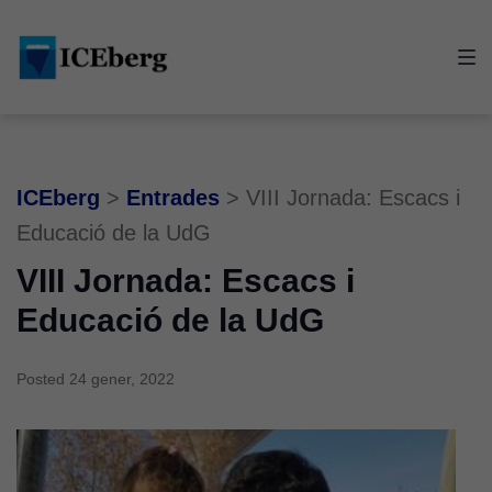
Skip
Skip
Skip
to
to
to
main
content
footer
navigation
ICEberg
>
Entrades
>
VIII Jornada: Escacs i
Educació de la UdG
VIII Jornada: Escacs i
Educació de la UdG
Posted
24 gener, 2022