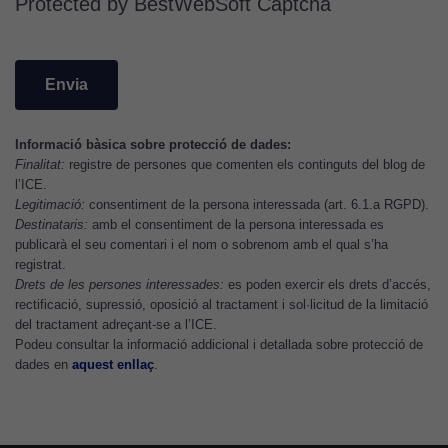
Protected by BestWebSoft Captcha
cookies de
Google
Analytics
per tal que
puguem
millorar la
Informació bàsica sobre protecció de dades:
funcionalitat
Finalitat:
registre de persones que comenten els continguts del blog de
i l'estructura
l’ICE.
del lloc
Legitimació:
consentiment de la persona interessada (art. 6.1.a RGPD).
web, en
Destinataris:
amb el consentiment de la persona interessada es
funció de
publicarà el seu comentari i el nom o sobrenom amb el qual s’ha
com aquest
registrat.
Drets de les persones interessades:
es poden exercir els drets d’accés,
lloc web
rectificació, supressió, oposició al tractament i sol·licitud de la limitació
s'utilitzi.
del tractament adreçant-se a l’ICE.
Podeu consultar la informació addicional i detallada sobre protecció de
dades en
aquest enllaç
.
Cookies
d'experiència
Per tal que el