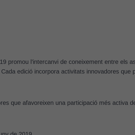
9 promou l’intercanvi de coneixement entre els ass
ls). Cada edició incorpora activitats innovadores qu
ores que afavoreixen una participació més activa de
uny de 2019