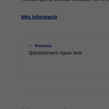
Més informació
Navegació
Previous
d'entrades
Qüestionaris tipus test