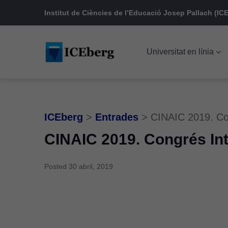
Skip
Skip
Skip
Institut de Ciències de l’Educació Josep Pallach (ICE
to
to
to
main
content
footer
Universitat en línia
navigation
ICEberg
>
Entrades
>
CINAIC 2019. Con
CINAIC 2019. Congrés Int
Posted
30 abril, 2019