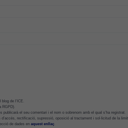
necessàries
perquè el
lloc web
funcioni.
Cookies
d'anàlisi
Utilitzem
cookies de
Google
Analytics
per tal que
puguem
millorar la
 blog de l’ICE.
funcionalitat
.a RGPD).
i l'estructura
 publicarà el seu comentari i el nom o sobrenom amb el qual s’ha registrat.
del lloc
d’accés, rectificació, supressió, oposició al tractament i sol·licitud de la lim
web, en
otecció de dades en
aquest enllaç
.