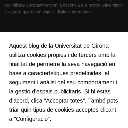
del lloc web.
per millorar constantment en la docència a la nostra universitat i
fer que la qualitat en sigui el distintiu permanent.
Cookies de
màrqueting
Per a oferir
Creativitat
continguts
Volem crear espais de reflexió i de debat, espais on qüestionar-
Aquest blog de la Universitat de Girona
publicitaris
nos el que estem fent, atrevir-nos a pensar noves i millors
relacionats
utilitza cookies pròpies i de tercers amb la
maneres de fer-ho i generar plegats idees innovadores.
amb els
finalitat de permetre la seva navegació en
interessos de
base a característiques predefinides, el
l'usuari, bé
directament,
Educació
seguiment i anàlisi del seu comportament i
bé per mitjà
Com deia Josep Pallach, l’educació és una palanca per a la
la gestió d’espais publicitaris. Si hi estàs
de tercers
transformació. Volem contribuir a millorar-la impulsant
(“adservers”).
d'acord, clica "Acceptar totes". També pots
metodologies docents actives i ambients d’aprenentatge
Compartir els
dinàmics.
triar quin tipus de cookies acceptes clicant
vostres
a "Configuració".
interessos i
comportament