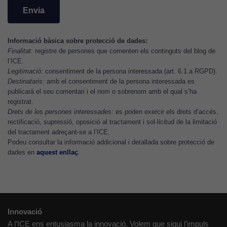
com aquest
lloc web
s'utilitzi.
Informació bàsica sobre protecció de dades:
Finalitat:
registre de persones que comenten els continguts del blog de
l’ICE.
Cookies
Legitimació:
consentiment de la persona interessada (art. 6.1.a RGPD).
d'experiència
Destinataris:
amb el consentiment de la persona interessada es
Per tal que el
publicarà el seu comentari i el nom o sobrenom amb el qual s’ha
nostre lloc web
registrat.
tingui el millor
Drets de les persones interessades:
es poden exercir els drets d’accés,
rectificació, supressió, oposició al tractament i sol·licitud de la limitació
rendiment
del tractament adreçant-se a l’ICE.
possible durant
Podeu consultar la informació addicional i detallada sobre protecció de
la vostra visita.
dades en
aquest enllaç
.
Si rebutgeu
aquestes
cookies,
algunes
funcionalitats
Innovació
desapareixeran
A l’ICE ens entusiasma la innovació. Volem que sigui l’impuls