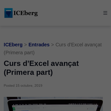
Skip
Skip
Skip
to
to
to
main
content
footer
navigation
ICEberg
>
Entrades
>
Curs d’Excel avançat
(Primera part)
Curs d’Excel avançat
(Primera part)
Posted
15 octubre, 2019