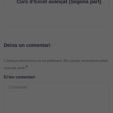
Curs d’Excel avançat (Segona part)
Deixa un comentari
L'adreça electrònica no es publicarà.
Els camps necessaris estan
*
marcats amb
Cookies
tècniques
El teu comentari
Aquestes
cookies no
són
opcionals.
Són
necessàries