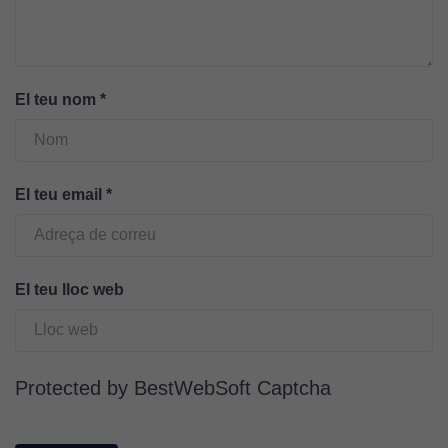
perquè el
lloc web
funcioni.
El teu nom
*
Cookies
d'anàlisi
Utilitzem
El teu email
*
cookies de
Google
Analytics
per tal que
El teu lloc web
puguem
millorar la
funcionalitat
i l'estructura
Protected by BestWebSoft Captcha
del lloc
web, en
funció de