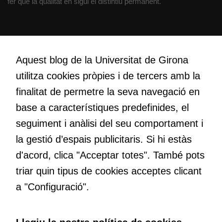
fer que la qualitat en sigui el distintiu permanent.
l'usuari, bé
directament,
bé per mitjà
de tercers
Creativitat
(“adservers”).
Volem crear espais de reflexió i de debat, espais on qüestionar-
Aquest blog de la Universitat de Girona
Compartir els
nos el que estem fent, atrevir-nos a pensar noves i millors
utilitza cookies pròpies i de tercers amb la
vostres
maneres de fer-ho i generar plegats idees innovadores.
interessos i
finalitat de permetre la seva navegació en
comportament
base a característiques predefinides, el
mentre
Educació
navegueu,
seguiment i anàlisi del seu comportament i
permet més
Com deia Josep Pallach, l’educació és una palanca per a la
la gestió d’espais publicitaris. Si hi estàs
contingut i
transformació. Volem contribuir a millorar-la impulsant
d'acord, clica "Acceptar totes". També pots
ofertes
metodologies docents actives i ambients d’aprenentatge
personalitzats.
dinàmics.
triar quin tipus de cookies acceptes clicant
Necessàries
a "Configuració".
per a
continguts
incrustats com
Subscriu-te al butlletí