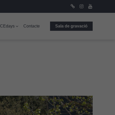
Bluesky
Instagram
Youtube
ICEdays
Contacte
Sala de gravació