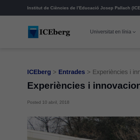
Skip
Skip
Skip
Institut de Ciències de l’Educació Josep Pallach (ICE
to
to
to
main
content
footer
Universitat en línia
navigation
ICEberg
>
Entrades
>
Experiències i i
Experiències i innovacio
Posted
10 abril, 2018