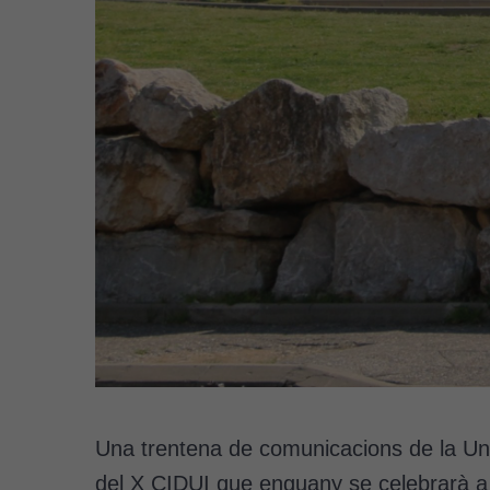
Una trentena de comunicacions de la Uni
del X CIDUI que enguany se celebrarà a 