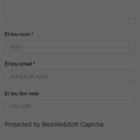
necessàries
perquè el
lloc web
funcioni.
El teu nom
*
Cookies
d'anàlisi
Utilitzem
El teu email
*
cookies de
Google
Analytics
per tal que
El teu lloc web
puguem
millorar la
funcionalitat
i l'estructura
Protected by BestWebSoft Captcha
del lloc
web, en