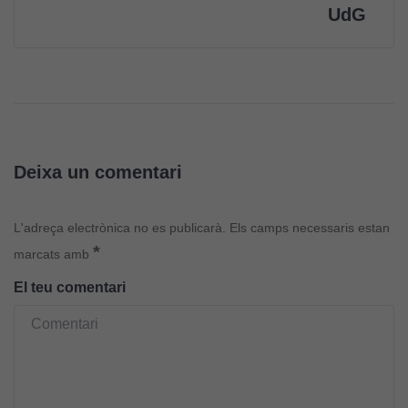
UdG
Deixa un comentari
L'adreça electrònica no es publicarà.
Els camps necessaris estan
*
marcats amb
Cookies
El teu comentari
tècniques
Aquestes
cookies no
són
opcionals.
Són