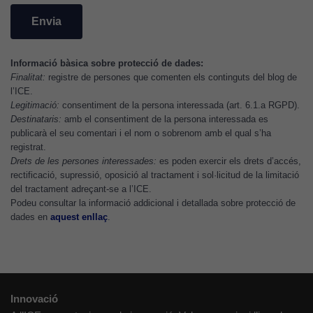
funció de
com aquest
lloc web
s'utilitzi.
Informació bàsica sobre protecció de dades:
Finalitat:
registre de persones que comenten els continguts del blog de
l’ICE.
Cookies
Legitimació:
consentiment de la persona interessada (art. 6.1.a RGPD).
d'experiència
Destinataris:
amb el consentiment de la persona interessada es
Per tal que el
publicarà el seu comentari i el nom o sobrenom amb el qual s’ha
registrat.
nostre lloc web
Drets de les persones interessades:
es poden exercir els drets d’accés,
tingui el millor
rectificació, supressió, oposició al tractament i sol·licitud de la limitació
rendiment
del tractament adreçant-se a l’ICE.
possible durant
Podeu consultar la informació addicional i detallada sobre protecció de
la vostra visita.
dades en
aquest enllaç
.
Si rebutgeu
aquestes
cookies,
algunes
funcionalitats
Innovació
desapareixeran