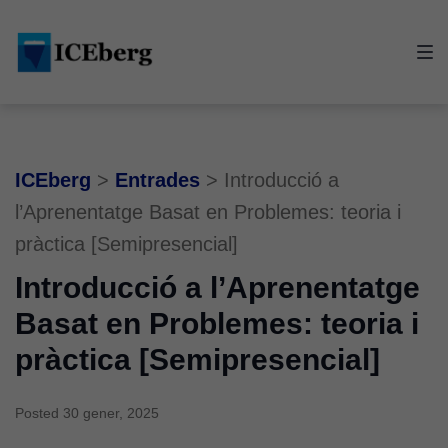
Skip
Skip
Skip
to
to
to
main
content
footer
navigation
ICEberg
>
Entrades
>
Introducció a
l’Aprenentatge Basat en Problemes: teoria i
pràctica [Semipresencial]
Introducció a l’Aprenentatge
Basat en Problemes: teoria i
pràctica [Semipresencial]
Posted
30 gener, 2025