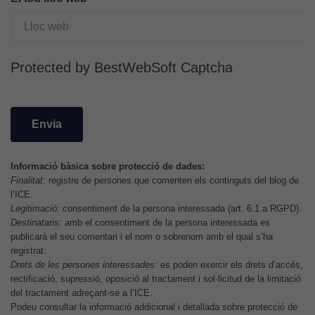
del lloc
web, en
funció de
com aquest
Protected by BestWebSoft Captcha
lloc web
s'utilitzi.
Cookies
d'experiència
Informació bàsica sobre protecció de dades:
Per tal que el
Finalitat:
registre de persones que comenten els continguts del blog de
nostre lloc web
l’ICE.
tingui el millor
Legitimació:
consentiment de la persona interessada (art. 6.1.a RGPD).
Destinataris:
amb el consentiment de la persona interessada es
rendiment
publicarà el seu comentari i el nom o sobrenom amb el qual s’ha
possible durant
registrat.
la vostra visita.
Drets de les persones interessades:
es poden exercir els drets d’accés,
Si rebutgeu
rectificació, supressió, oposició al tractament i sol·licitud de la limitació
aquestes
del tractament adreçant-se a l’ICE.
cookies,
Podeu consultar la informació addicional i detallada sobre protecció de