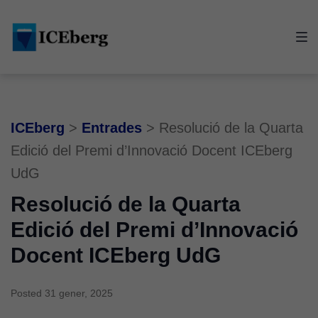
Skip
Skip
Skip
to
to
to
main
content
footer
navigation
ICEberg
>
Entrades
>
Resolució de la Quarta
Edició del Premi d’Innovació Docent ICEberg
UdG
Resolució de la Quarta
Edició del Premi d’Innovació
Docent ICEberg UdG
Posted
31 gener, 2025