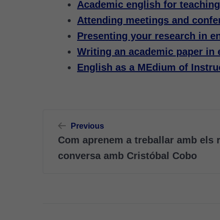
Academic english for teachin
Attending meetings and confe
Presenting your research in e
Writing an academic paper in 
English as a MEdium of Instru
Navegació
Previous
d'entrades
Com aprenem a treballar amb els 
conversa amb Cristóbal Cobo