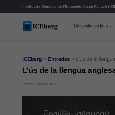
Skip
Skip
Skip
Institut de Ciències de l’Educació Josep Pallach (ICE
to
to
to
main
content
footer
Universitat en línia
navigation
ICEberg
>
Entrades
>
L’ús de la llengu
L’ús de la llengua angles
Posted
8 gener, 2019