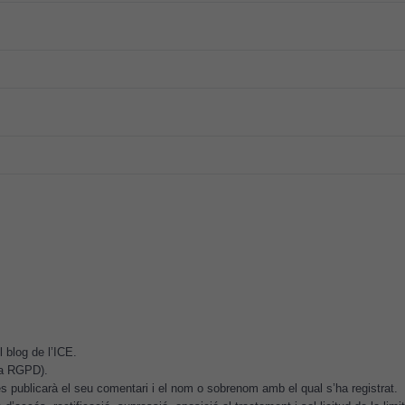
Cookies
tècniques
Aquestes
cookies no
són
opcionals.
Són
necessàries
perquè el
lloc web
funcioni.
 blog de l’ICE.
Cookies
.a RGPD).
d'anàlisi
 publicarà el seu comentari i el nom o sobrenom amb el qual s’ha registrat.
Utilitzem