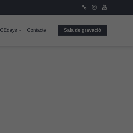
Bluesky
Instagram
Youtube
ICEdays
Contacte
Sala de gravació