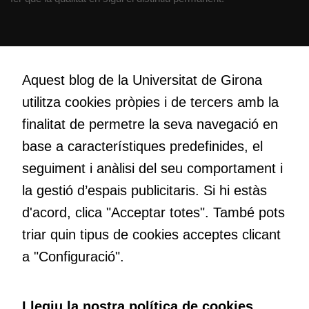
possible durant
la vostra visita.
Si rebutgeu
Creativitat
aquestes
Volem crear espais de reflexió i de debat, espais on qüestionar-
cookies,
Aquest blog de la Universitat de Girona
nos el que estem fent, atrevir-nos a pensar noves i millors
algunes
utilitza cookies pròpies i de tercers amb la
maneres de fer-ho i generar plegats idees innovadores.
funcionalitats
finalitat de permetre la seva navegació en
desapareixeran
del lloc web.
base a característiques predefinides, el
Educació
seguiment i anàlisi del seu comportament i
Com deia Josep Pallach, l’educació és una palanca per a la
Cookies de
la gestió d’espais publicitaris. Si hi estàs
transformació. Volem contribuir a millorar-la impulsant
màrqueting
d'acord, clica "Acceptar totes". També pots
metodologies docents actives i ambients d’aprenentatge
Per a oferir
dinàmics.
triar quin tipus de cookies acceptes clicant
continguts
publicitaris
a "Configuració".
relacionats
amb els
interessos de
Subscriu-te al butlletí
Llegiu la nostra política de cookies