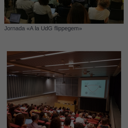
Jornada «A la UdG flippegem»