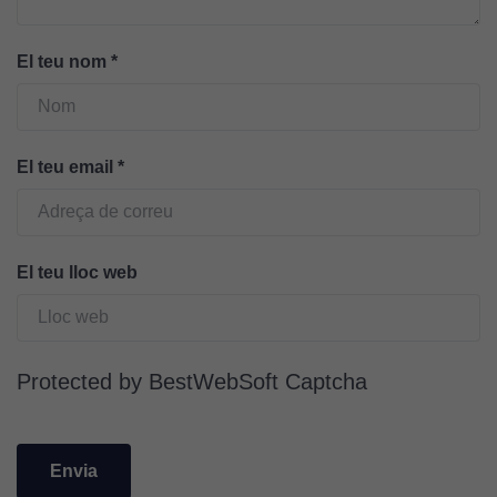
Cookies
El teu nom
*
tècniques
Aquestes
cookies no
són
opcionals.
El teu email
*
Són
necessàries
perquè el
lloc web
El teu lloc web
funcioni.
Cookies
Protected by BestWebSoft Captcha
d'anàlisi
Utilitzem
cookies de
Google