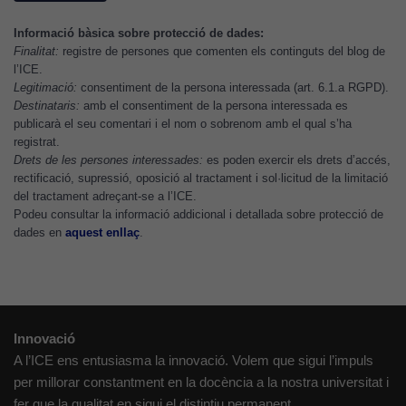
Analytics
per tal que
Informació bàsica sobre protecció de dades:
puguem
Finalitat:
registre de persones que comenten els continguts del blog de
millorar la
l’ICE.
funcionalitat
Legitimació:
consentiment de la persona interessada (art. 6.1.a RGPD).
Destinataris:
amb el consentiment de la persona interessada es
i l'estructura
publicarà el seu comentari i el nom o sobrenom amb el qual s’ha
del lloc
registrat.
web, en
Drets de les persones interessades:
es poden exercir els drets d’accés,
funció de
rectificació, supressió, oposició al tractament i sol·licitud de la limitació
com aquest
del tractament adreçant-se a l’ICE.
lloc web
Podeu consultar la informació addicional i detallada sobre protecció de
s'utilitzi.
dades en
aquest enllaç
.
Cookies
d'experiència
Innovació
Per tal que el
A l’ICE ens entusiasma la innovació. Volem que sigui l’impuls
nostre lloc web
tingui el millor
per millorar constantment en la docència a la nostra universitat i
rendiment
fer que la qualitat en sigui el distintiu permanent.