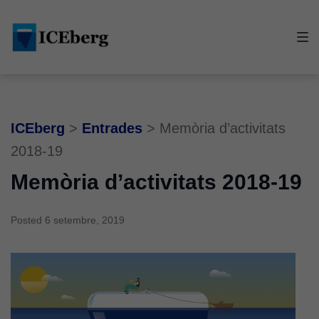
Skip
Skip
Skip
to
to
to
main
content
footer
navigation
ICEberg
>
Entrades
>
Memòria d’activitats
2018-19
Memòria d’activitats 2018-19
Posted
6 setembre, 2019