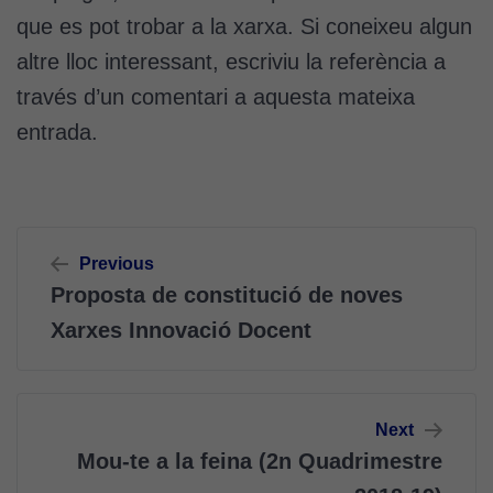
perquè el
que es pot trobar a la xarxa. Si coneixeu algun
lloc web
altre lloc interessant, escriviu la referència a
funcioni.
través d’un comentari a aquesta mateixa
entrada.
Cookies
d'anàlisi
Utilitzem
cookies de
Navegació
Google
Previous
Analytics
d'entrades
Proposta de constitució de noves
per tal que
puguem
Xarxes Innovació Docent
millorar la
funcionalitat
i l'estructura
del lloc
Next
web, en
Mou-te a la feina (2n Quadrimestre
funció de