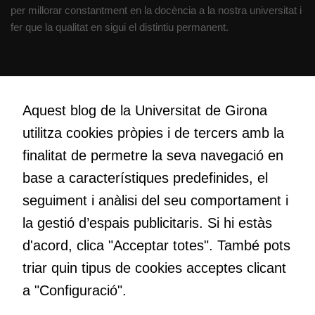
per millorar constantment en la docència a la nostra universitat i
fer que la qualitat en sigui el distintiu permanent.
Creativitat
Volem crear espais de reflexió i de debat, espais on qüestionar-
Aquest blog de la Universitat de Girona
nos el que estem fent, atrevir-nos a pensar noves i millors
utilitza cookies pròpies i de tercers amb la
maneres de fer-ho i generar plegats idees innovadores.
finalitat de permetre la seva navegació en
base a característiques predefinides, el
Educació
seguiment i anàlisi del seu comportament i
Com deia Josep Pallach, l’educació és una palanca per a la
la gestió d’espais publicitaris. Si hi estàs
transformació. Volem contribuir a millorar-la impulsant
d'acord, clica "Acceptar totes". També pots
metodologies docents actives i ambients d’aprenentatge
dinàmics.
triar quin tipus de cookies acceptes clicant
a "Configuració".