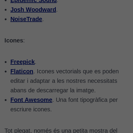
Epidemic Sound
.
Josh Woodward
.
NoiseTrade
.
Icones
:
Freepick
.
Flaticon
. Icones vectorials que es poden
editar i adaptar a les nostres necessitats
Cookies
tècniques
abans de descarregar la imatge.
Aquestes
Font Awesome
. Una font tipogràfica per
cookies no
escriure icones.
són
opcionals.
Són
Tot plegat, només és una petita mostra del
necessàries