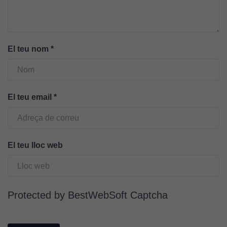
del lloc web.
Cookies de
màrqueting
El teu nom
*
Per a oferir
continguts
publicitaris
relacionats
El teu email
*
amb els
interessos de
l'usuari, bé
directament,
El teu lloc web
bé per mitjà
de tercers
(“adservers”).
Compartir els
Protected by BestWebSoft Captcha
vostres
interessos i
comportament