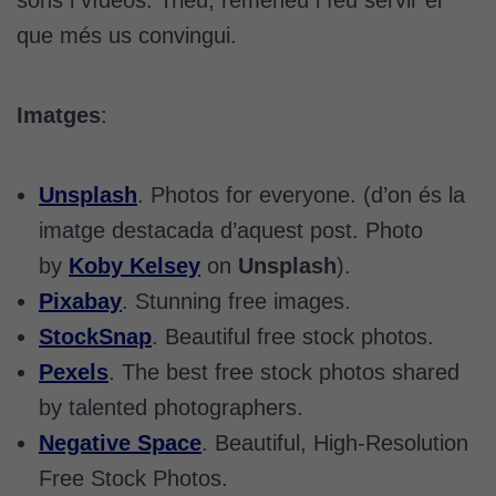
sons i vídeos. Trieu, remeneu i feu servir el
que més us convingui.
Imatges
:
Unsplash
. Photos for everyone. (d’on és la
imatge destacada d’aquest post. Photo
by
Koby Kelsey
on
Unsplash
).
Pixabay
. Stunning free images.
StockSnap
. Beautiful free stock photos.
Pexels
. The best free stock photos shared
by talented photographers.
Negative Space
. Beautiful, High-Resolution
Free Stock Photos.