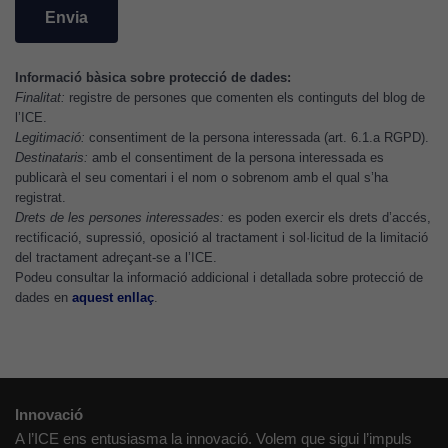
mentre
navegueu,
permet més
Informació bàsica sobre protecció de dades:
contingut i
Finalitat:
registre de persones que comenten els continguts del blog de
ofertes
l’ICE.
personalitzats.
Legitimació:
consentiment de la persona interessada (art. 6.1.a RGPD).
Necessàries
Destinataris:
amb el consentiment de la persona interessada es
per a
publicarà el seu comentari i el nom o sobrenom amb el qual s’ha
continguts
registrat.
Drets de les persones interessades:
es poden exercir els drets d’accés,
incrustats com
rectificació, supressió, oposició al tractament i sol·licitud de la limitació
YouTube,
del tractament adreçant-se a l’ICE.
Genially, etc...
Podeu consultar la informació addicional i detallada sobre protecció de
dades en
aquest enllaç
.
Innovació
A l’ICE ens entusiasma la innovació. Volem que sigui l’impuls