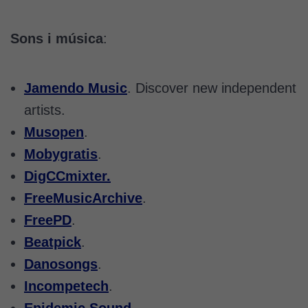
Sons i música
:
Jamendo Music
. Discover new independent
artists.
Musopen
.
Mobygratis
.
DigCCmixter.
FreeMusicArchive
.
FreePD
.
Beatpick
.
Danosongs
.
Incompetech
.