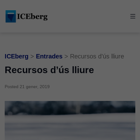
Skip
Skip
Skip
to
to
to
main
content
footer
navigation
ICEberg
>
Entrades
>
Recursos d’ús lliure
Recursos d’ús lliure
Posted
21 gener, 2019