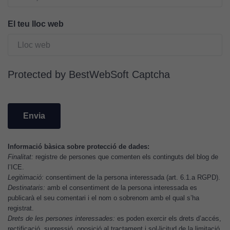
cookies no
són
El teu lloc web
opcionals.
Són
necessàries
perquè el
lloc web
Protected by BestWebSoft Captcha
funcioni.
Cookies
d'anàlisi
Utilitzem
Informació bàsica sobre protecció de dades:
cookies de
Finalitat:
registre de persones que comenten els continguts del blog de
l’ICE.
Google
Legitimació:
consentiment de la persona interessada (art. 6.1.a RGPD).
Analytics
Destinataris:
amb el consentiment de la persona interessada es
per tal que
publicarà el seu comentari i el nom o sobrenom amb el qual s’ha
puguem
registrat.
millorar la
Drets de les persones interessades:
es poden exercir els drets d’accés,
funcionalitat
rectificació, supressió, oposició al tractament i sol·licitud de la limitació