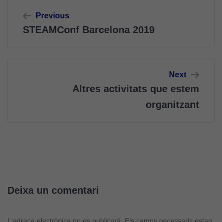
Navegació
Previous
d'entrades
STEAMConf Barcelona 2019
Next
Altres activitats que estem
organitzant
Deixa un comentari
L'adreça electrònica no es publicarà.
Els camps necessaris estan