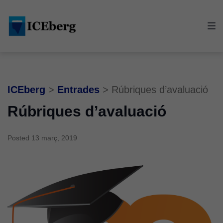
Skip
Skip
Skip
to
to
to
main
content
footer
navigation
ICEberg
>
Entrades
>
Rúbriques d’avaluació
Rúbriques d’avaluació
Posted
13 març, 2019