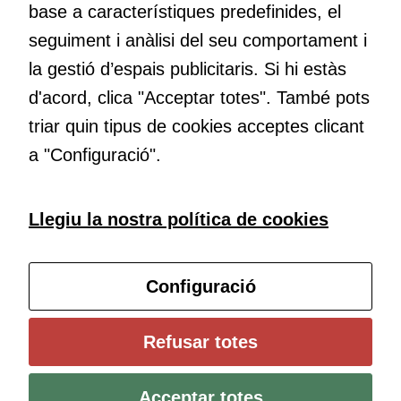
base a característiques predefinides, el
cookies,
algunes
Educació
seguiment i anàlisi del seu comportament i
funcionalitats
Com deia Josep Pallach, l’educació és una palanca per a la
la gestió d’espais publicitaris. Si hi estàs
desapareixeran
transformació. Volem contribuir a millorar-la impulsant
del lloc web.
d'acord, clica "Acceptar totes". També pots
metodologies docents actives i ambients d’aprenentatge
dinàmics.
triar quin tipus de cookies acceptes clicant
a "Configuració".
Cookies de
màrqueting
Per a oferir
Subscriu-te al butlletí
Llegiu la nostra política de cookies
continguts
publicitaris
relacionats
Configura les cookies
amb els
Configuració
interessos de
l'usuari, bé
Universitat de Girona
Refusar totes
directament,
Institut de Ciències de l’Educació Josep Pallach (ICE)
bé per mitjà
Política de cookies
Avís legal i protecció de dades
Contacte
de tercers
Acceptar totes