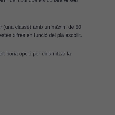
artir del codi que els donarà el seu
m
(una classe) amb un màxim de 50
es xifres en funció del pla escollit.
olt bona opció per dinamitzar la