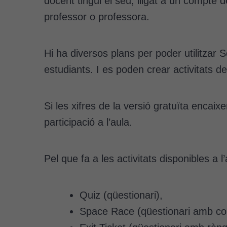
docent tingui el seu, lligat a un compte d
professor o professora.
Hi ha diversos plans per poder utilitzar 
estudiants. I es poden crear activitats d
Si les xifres de la versió gratuïta encai
participació a l’aula.
Pel que fa a les activitats disponibles a l
Quiz (qüestionari),
Space Race (qüestionari amb co