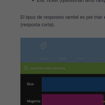
Exit Ticket (qüestionari amb rànq
El tipus de respostes també es pot triar en
(resposta curta).