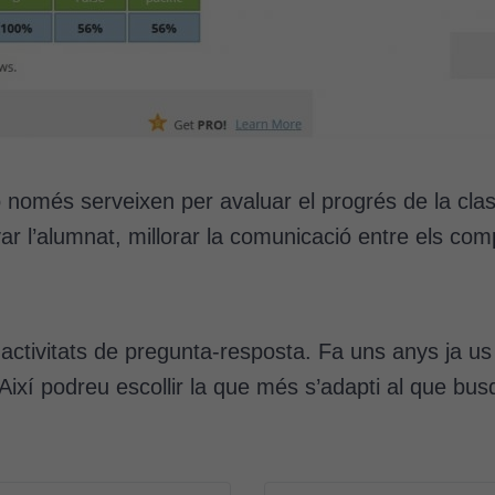
Cookies
tècniques
Aquestes
o només serveixen per avaluar el progrés de la clas
cookies no
var l’alumnat, millorar la comunicació entre els 
són
opcionals.
Són
necessàries
 activitats de pregunta-resposta. Fa uns anys ja 
perquè el
lloc web
Així podreu escollir la que més s’adapti al que bu
funcioni.
Cookies