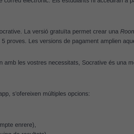
e correu electrònic. Els estudiants hi accediran a p
Socrative. La versió gratuïta permet crear una
Roo
e 5 proves. Les versions de pagament amplien aquest
xen amb les vostres necessitats, Socrative és una m
’app, s’ofereixen múltiples opcions:
mpte enrere),