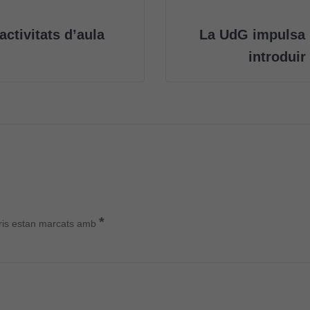
d'anàlisi
Utilitzem
ctivitats d’aula
La UdG impulsa i
cookies de
Google
introduir
Analytics
per tal que
puguem
millorar la
funcionalitat
i l'estructura
del lloc
web, en
funció de
com aquest
*
ris estan marcats amb
lloc web
s'utilitzi.
Cookies