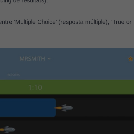
uing de resultats).
tre ‘Multiple Choice’ (resposta múltiple), ‘True or F