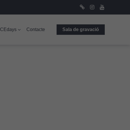
Bluesky
Instagram
Youtube
ICEdays
Contacte
Sala de gravació