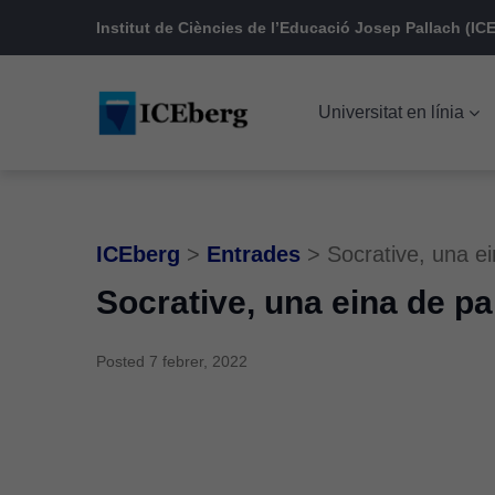
Skip
Skip
Skip
Institut de Ciències de l’Educació Josep Pallach (ICE
to
to
to
main
content
footer
Universitat en línia
navigation
ICEberg
>
Entrades
>
Socrative, una ei
Socrative, una eina de par
Posted
7 febrer, 2022