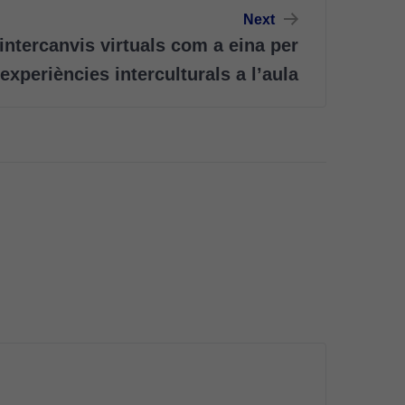
Next
ntercanvis virtuals com a eina per
 experiències interculturals a l’aula