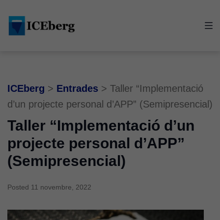
Skip
Skip
Skip
to
to
to
main
content
footer
navigation
ICEberg
>
Entrades
>
Taller “Implementació
d’un projecte personal d’APP” (Semipresencial)
Taller “Implementació d’un
projecte personal d’APP”
(Semipresencial)
Posted
11 novembre, 2022