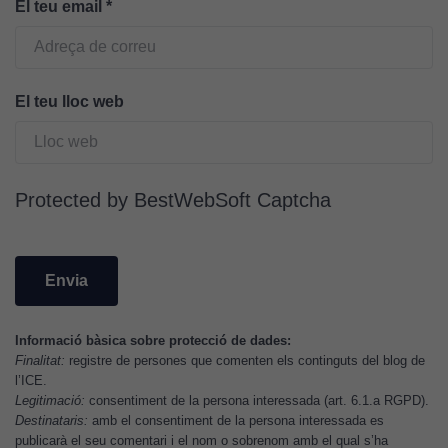
El teu email
*
Aquestes
cookies no
són
opcionals.
Són
El teu lloc web
necessàries
perquè el
lloc web
funcioni.
Protected by BestWebSoft Captcha
Cookies
d'anàlisi
Utilitzem
cookies de
Informació bàsica sobre protecció de dades:
Google
Finalitat:
registre de persones que comenten els continguts del blog de
Analytics
l’ICE.
Legitimació:
consentiment de la persona interessada (art. 6.1.a RGPD).
per tal que
Destinataris:
amb el consentiment de la persona interessada es
puguem
publicarà el seu comentari i el nom o sobrenom amb el qual s’ha