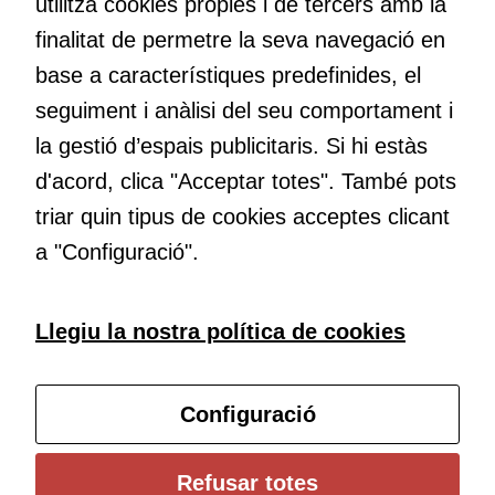
utilitza cookies pròpies i de tercers amb la
maneres de fer-ho i generar plegats idees innovadores.
aquestes
finalitat de permetre la seva navegació en
cookies,
algunes
base a característiques predefinides, el
funcionalitats
Educació
seguiment i anàlisi del seu comportament i
desapareixeran
Com deia Josep Pallach, l’educació és una palanca per a la
la gestió d’espais publicitaris. Si hi estàs
del lloc web.
transformació. Volem contribuir a millorar-la impulsant
d'acord, clica "Acceptar totes". També pots
metodologies docents actives i ambients d’aprenentatge
dinàmics.
triar quin tipus de cookies acceptes clicant
Cookies de
màrqueting
a "Configuració".
Per a oferir
continguts
Subscriu-te al butlletí
publicitaris
Llegiu la nostra política de cookies
relacionats
amb els
Configura les cookies
interessos de
Configuració
l'usuari, bé
directament,
bé per mitjà
Universitat de Girona
Refusar totes