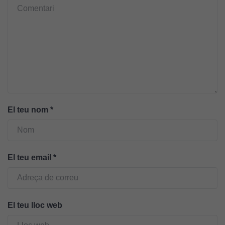
Cookies
tècniques
Aquestes
cookies no
són
El teu nom
*
opcionals.
Són
necessàries
perquè el
El teu email
*
lloc web
funcioni.
El teu lloc web
Cookies
d'anàlisi