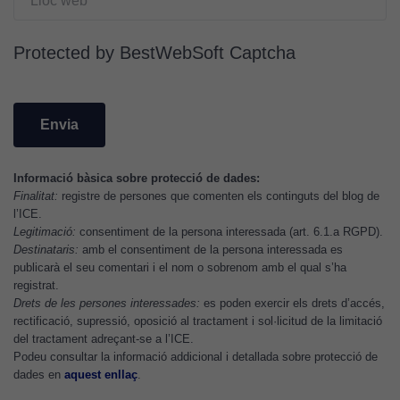
Utilitzem
cookies de
Protected by BestWebSoft Captcha
Google
Analytics
per tal que
puguem
millorar la
funcionalitat
i l'estructura
Informació bàsica sobre protecció de dades:
Finalitat:
registre de persones que comenten els continguts del blog de
del lloc
l’ICE.
web, en
Legitimació:
consentiment de la persona interessada (art. 6.1.a RGPD).
funció de
Destinataris:
amb el consentiment de la persona interessada es
com aquest
publicarà el seu comentari i el nom o sobrenom amb el qual s’ha
lloc web
registrat.
s'utilitzi.
Drets de les persones interessades:
es poden exercir els drets d’accés,
rectificació, supressió, oposició al tractament i sol·licitud de la limitació
del tractament adreçant-se a l’ICE.
Podeu consultar la informació addicional i detallada sobre protecció de
Cookies
dades en
aquest enllaç
.
d'experiència