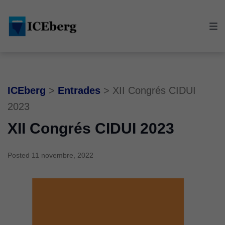
Skip
Skip
Skip
to
to
to
main
content
footer
navigation
ICEberg
>
Entrades
>
XII Congrés CIDUI
2023
XII Congrés CIDUI 2023
Posted
11 novembre, 2022