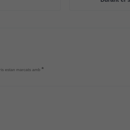
*
ris estan marcats amb
Cookies
tècniques
Aquestes