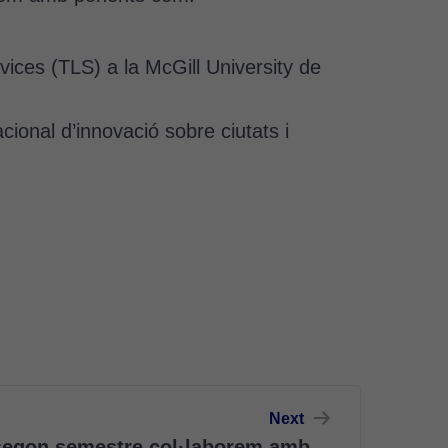
ices (TLS) a la McGill University de
cional d’innovació sobre ciutats i
Next
 segon semestre col·laborem amb…