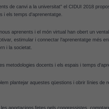
ts de canvi a la universitat” el CIDUI 2018 propos
s i els temps d’aprenentatge.
 nous aprenents i el món virtual han obert un vental
ivar, estimular i connectar l’aprenentatge més enl
 i la societat.
s metodologies docents i els espais i temps d’ap
em plantejar aquestes qüestions i obrir línies de 
de les aportacions fetes pels congressistes, comp