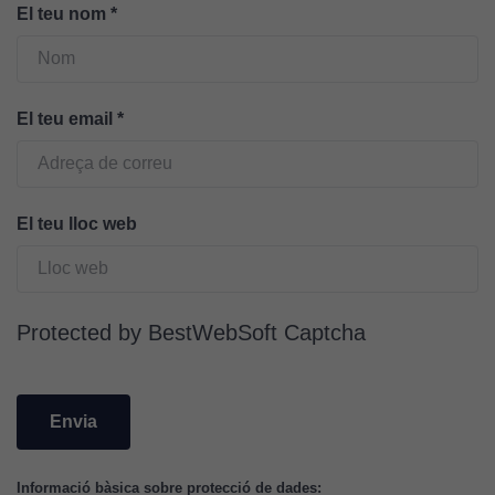
lloc web
El teu nom
*
s'utilitzi.
Cookies
El teu email
*
d'experiència
Per tal que el
nostre lloc web
tingui el millor
El teu lloc web
rendiment
possible durant
la vostra visita.
Si rebutgeu
Protected by BestWebSoft Captcha
aquestes
cookies,
algunes
funcionalitats
desapareixeran
del lloc web.
Informació bàsica sobre protecció de dades: