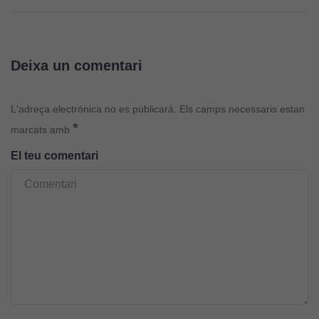
lloc web
funcioni.
Deixa un comentari
Cookies
d'anàlisi
Utilitzem
L'adreça electrònica no es publicarà.
Els camps necessaris estan
cookies de
*
marcats amb
Google
El teu comentari
Analytics
per tal que
puguem
millorar la
funcionalitat
i l'estructura
del lloc
web, en
funció de
com aquest