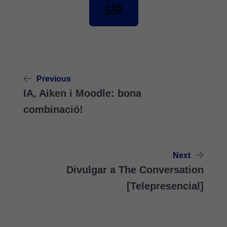
ció
Navegació
Previous
d'entrades
IA, Aiken i Moodle: bona
combinació!
Cookies
tècniques
Aquestes
Next
cookies no
Divulgar a The Conversation
són
[Telepresencial]
opcionals.
Són
necessàries
perquè el