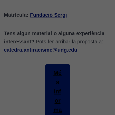
Matrícula:
Fundació Sergi
Tens algun material o alguna experiència
interessant?
Pots fer arribar la proposta a:
catedra.antiracisme@udg.edu
Mé
s
inf
or
ma