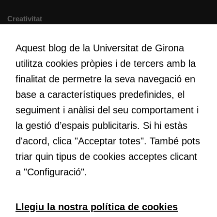
navegueu,
permet més
Creativitat
contingut i
Volem crear espais de reflexió i de debat, espais on qüestionar-
ofertes
nos el que estem fent, atrevir-nos a pensar noves i millors
Aquest blog de la Universitat de Girona
personalitzats.
maneres de fer-ho i generar plegats idees innovadores.
Necessàries
utilitza cookies pròpies i de tercers amb la
per a
finalitat de permetre la seva navegació en
continguts
incrustats com
base a característiques predefinides, el
Educació
YouTube,
Com deia Josep Pallach, l’educació és una palanca per a la
seguiment i anàlisi del seu comportament i
Genially, etc...
transformació. Volem contribuir a millorar-la impulsant
la gestió d’espais publicitaris. Si hi estàs
metodologies docents actives i ambients d’aprenentatge
d'acord, clica "Acceptar totes". També pots
dinàmics.
triar quin tipus de cookies acceptes clicant
a "Configuració".
Subscriu-te al butlletí
Llegiu la nostra política de cookies