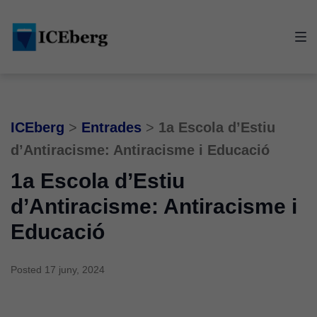
Skip
Skip
Skip
to
to
to
main
content
footer
navigation
ICEberg
>
Entrades
>
1a Escola d’Estiu
d’Antiracisme: Antiracisme i Educació
1a Escola d’Estiu
d’Antiracisme: Antiracisme i
Educació
Posted
17 juny, 2024