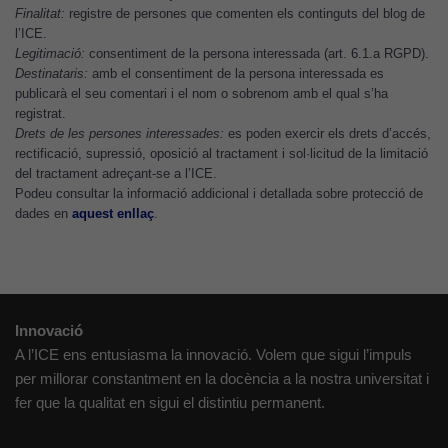
Finalitat:
registre de persones que comenten els continguts del blog de
l’ICE.
Cookies de
Legitimació:
consentiment de la persona interessada (art. 6.1.a RGPD).
màrqueting
Destinataris:
amb el consentiment de la persona interessada es
Per a oferir
publicarà el seu comentari i el nom o sobrenom amb el qual s’ha
continguts
registrat.
publicitaris
Drets de les persones interessades:
es poden exercir els drets d’accés,
rectificació, supressió, oposició al tractament i sol·licitud de la limitació
relacionats
del tractament adreçant-se a l’ICE.
amb els
Podeu consultar la informació addicional i detallada sobre protecció de
interessos de
dades en
aquest enllaç
.
l'usuari, bé
directament,
bé per mitjà
de tercers
(“adservers”).
Innovació
Compartir els
A l’ICE ens entusiasma la innovació. Volem que sigui l’impuls
vostres
per millorar constantment en la docència a la nostra universitat i
interessos i
fer que la qualitat en sigui el distintiu permanent.
comportament
mentre