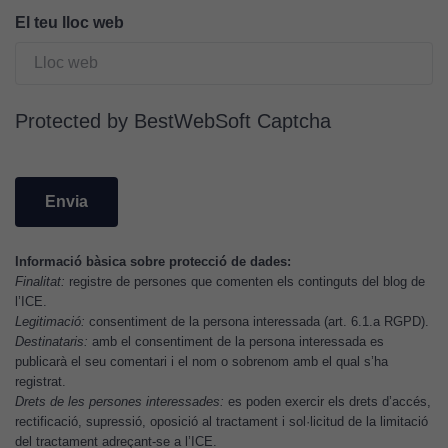
Cookies
El teu lloc web
d'anàlisi
Utilitzem
cookies de
Google
Protected by BestWebSoft Captcha
Analytics
per tal que
puguem
millorar la
funcionalitat
i l'estructura
Informació bàsica sobre protecció de dades:
del lloc
Finalitat:
registre de persones que comenten els continguts del blog de
web, en
l’ICE.
funció de
Legitimació:
consentiment de la persona interessada (art. 6.1.a RGPD).
com aquest
Destinataris:
amb el consentiment de la persona interessada es
lloc web
publicarà el seu comentari i el nom o sobrenom amb el qual s’ha
s'utilitzi.
registrat.
Drets de les persones interessades:
es poden exercir els drets d’accés,
rectificació, supressió, oposició al tractament i sol·licitud de la limitació
del tractament adreçant-se a l’ICE.