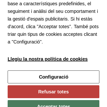
base a característiques predefinides, el
Educació
continguts
Com deia Josep Pallach, l’educació és una palanca per a la
publicitaris
seguiment i anàlisi del seu comportament i
transformació. Volem contribuir a millorar-la impulsant
relacionats
la gestió d’espais publicitaris. Si hi estàs
metodologies docents actives i ambients d’aprenentatge
amb els
d'acord, clica "Acceptar totes". També pots
dinàmics.
interessos de
l'usuari, bé
triar quin tipus de cookies acceptes clicant
directament,
a "Configuració".
bé per mitjà
de tercers
(“adservers”).
Subscriu-te al butlletí
Llegiu la nostra política de cookies
Compartir els
vostres
Configura les cookies
interessos i
Configuració
comportament
mentre
navegueu,
Universitat de Girona
Refusar totes
permet més
Institut de Ciències de l’Educació Josep Pallach (ICE)
contingut i
Política de cookies
Avís legal i protecció de dades
Contacte
ofertes
Acceptar totes