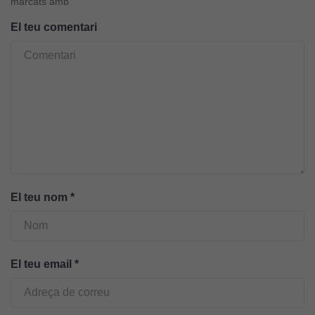
marcats amb
El teu comentari
Cookies
tècniques
Aquestes
cookies no
són
opcionals.
El teu nom
*
Són
necessàries
perquè el
lloc web
El teu email
*
funcioni.