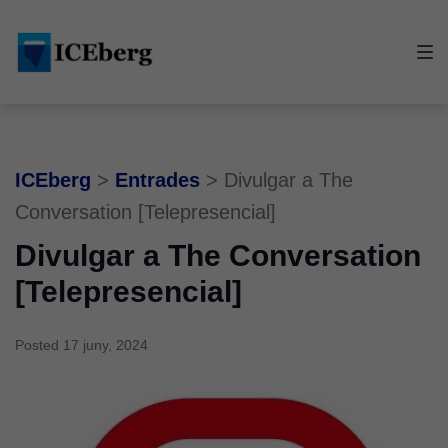
Skip
Skip
Skip
to
to
to
main
content
footer
navigation
ICEberg
>
Entrades
>
Divulgar a The
Conversation [Telepresencial]
Divulgar a The Conversation
[Telepresencial]
Posted
17 juny, 2024