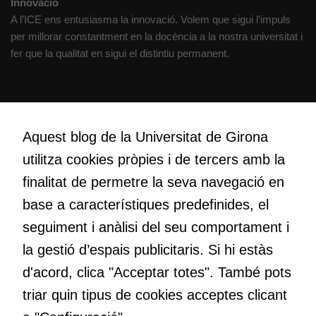
Innovació
A l’ICE ens entusiasma la innovació. Volem que sigui l’impuls
per millorar constantment en la docència a la nostra universitat i
Cookies
fer que la qualitat en sigui el distintiu permanent.
tècniques
Aquestes
cookies no
Creativitat
són
Volem crear espais de reflexió i de debat, espais on qüestionar-
opcionals.
Aquest blog de la Universitat de Girona
nos el que estem fent, atrevir-nos a pensar noves i millors
Són
utilitza cookies pròpies i de tercers amb la
maneres de fer-ho i generar plegats idees innovadores.
necessàries
finalitat de permetre la seva navegació en
perquè el
lloc web
base a característiques predefinides, el
funcioni.
Educació
seguiment i anàlisi del seu comportament i
Com deia Josep Pallach, l’educació és una palanca per a la
la gestió d’espais publicitaris. Si hi estàs
transformació. Volem contribuir a millorar-la impulsant
Cookies
d'acord, clica "Acceptar totes". També pots
metodologies docents actives i ambients d’aprenentatge
d'anàlisi
dinàmics.
triar quin tipus de cookies acceptes clicant
Utilitzem
cookies de