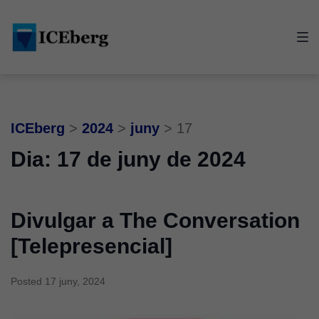
Skip
Skip
Skip
to
to
to
main
content
footer
navigation
ICEberg
>
2024
>
juny
>
17
Dia:
17 de juny de 2024
Divulgar a The Conversation
[Telepresencial]
Posted
17 juny, 2024