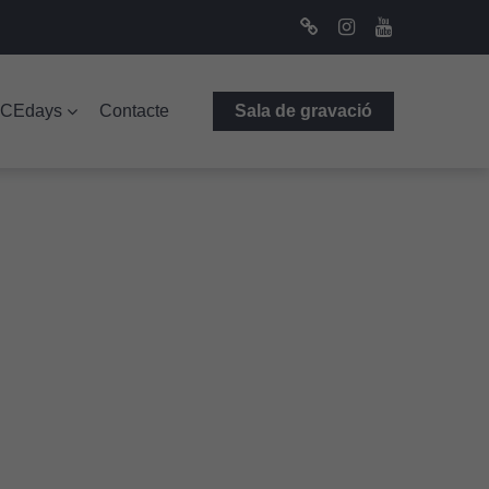
Bluesky
Instagram
Youtube
ICEdays
Contacte
Sala de gravació