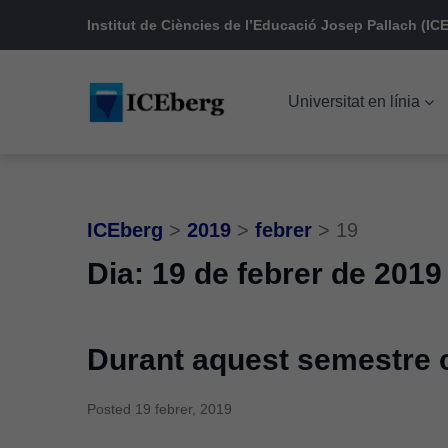
Skip
Skip
Skip
Institut de Ciències de l’Educació Josep Pallach (ICE
to
to
to
main
content
footer
Universitat en línia
navigation
ICEberg
>
2019
>
febrer
>
19
Dia:
19 de febrer de 2019
Durant aquest semestre
Posted
19 febrer, 2019