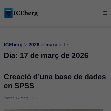
Skip
Skip
Skip
to
to
to
main
content
footer
navigation
ICEberg
>
2026
>
març
>
17
Dia:
17 de març de 2026
Creació d’una base de dades
en SPSS
Posted
17 març, 2026