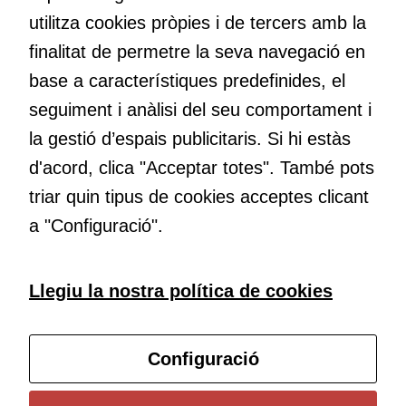
nos el que estem fent, atrevir-nos a pensar noves i millors
millorar la
utilitza cookies pròpies i de tercers amb la
maneres de fer-ho i generar plegats idees innovadores.
funcionalitat
finalitat de permetre la seva navegació en
i l'estructura
del lloc
base a característiques predefinides, el
web, en
Educació
seguiment i anàlisi del seu comportament i
funció de
Com deia Josep Pallach, l’educació és una palanca per a la
com aquest
la gestió d’espais publicitaris. Si hi estàs
transformació. Volem contribuir a millorar-la impulsant
lloc web
d'acord, clica "Acceptar totes". També pots
metodologies docents actives i ambients d’aprenentatge
s'utilitzi.
dinàmics.
triar quin tipus de cookies acceptes clicant
a "Configuració".
Cookies
d'experiència
Per tal que el
Subscriu-te al butlletí
Llegiu la nostra política de cookies
nostre lloc web
tingui el millor
Configura les cookies
rendiment
Configuració
possible durant
la vostra visita.