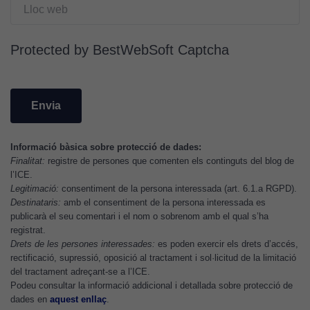
d'anàlisi
Utilitzem
cookies de
Protected by BestWebSoft Captcha
Google
Analytics
per tal que
puguem
millorar la
funcionalitat
Informació bàsica sobre protecció de dades:
i l'estructura
Finalitat:
registre de persones que comenten els continguts del blog de
del lloc
l’ICE.
web, en
Legitimació:
consentiment de la persona interessada (art. 6.1.a RGPD).
funció de
Destinataris:
amb el consentiment de la persona interessada es
com aquest
publicarà el seu comentari i el nom o sobrenom amb el qual s’ha
registrat.
lloc web
Drets de les persones interessades:
es poden exercir els drets d’accés,
s'utilitzi.
rectificació, supressió, oposició al tractament i sol·licitud de la limitació
del tractament adreçant-se a l’ICE.
Podeu consultar la informació addicional i detallada sobre protecció de
Cookies
dades en
aquest enllaç
.