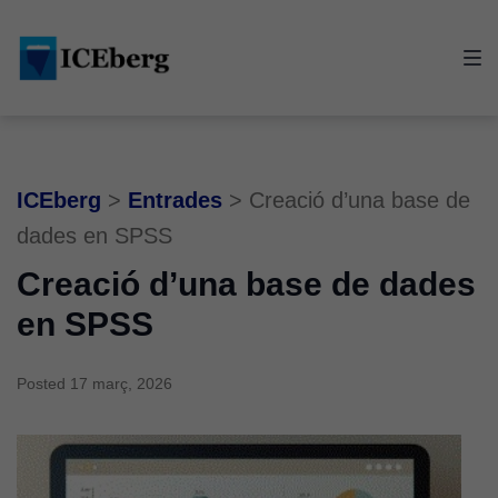
Skip
Skip
Skip
to
to
to
main
content
footer
navigation
ICEberg
>
Entrades
>
Creació d’una base de
dades en SPSS
Creació d’una base de dades
en SPSS
Posted
17 març, 2026