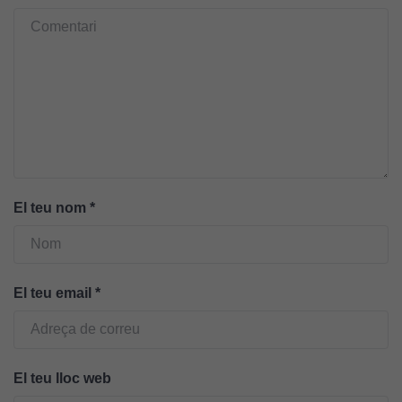
Cookies
tècniques
Aquestes
cookies no
són
El teu nom
*
opcionals.
Són
necessàries
perquè el
El teu email
*
lloc web
funcioni.
El teu lloc web
Cookies