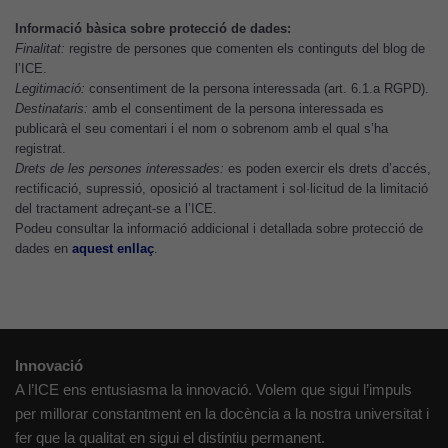
lloc web
Informació bàsica sobre protecció de dades:
s'utilitzi.
Finalitat:
registre de persones que comenten els continguts del blog de
l’ICE.
Legitimació:
consentiment de la persona interessada (art. 6.1.a RGPD).
Destinataris:
amb el consentiment de la persona interessada es
Cookies
publicarà el seu comentari i el nom o sobrenom amb el qual s’ha
d'experiència
registrat.
Per tal que el
Drets de les persones interessades:
es poden exercir els drets d’accés,
nostre lloc web
rectificació, supressió, oposició al tractament i sol·licitud de la limitació
tingui el millor
del tractament adreçant-se a l’ICE.
rendiment
Podeu consultar la informació addicional i detallada sobre protecció de
dades en
aquest enllaç
.
possible durant
la vostra visita.
Si rebutgeu
aquestes
cookies,
Innovació
algunes
A l’ICE ens entusiasma la innovació. Volem que sigui l’impuls
funcionalitats
desapareixeran
per millorar constantment en la docència a la nostra universitat i
del lloc web.
fer que la qualitat en sigui el distintiu permanent.