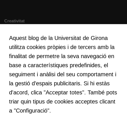
Cookies de
Creativitat
màrqueting
Volem crear espais de reflexió i de debat, espais on qüestionar-
Per a oferir
nos el que estem fent, atrevir-nos a pensar noves i millors
continguts
Aquest blog de la Universitat de Girona
maneres de fer-ho i generar plegats idees innovadores.
publicitaris
utilitza cookies pròpies i de tercers amb la
relacionats
finalitat de permetre la seva navegació en
amb els
interessos de
base a característiques predefinides, el
Educació
l'usuari, bé
Com deia Josep Pallach, l’educació és una palanca per a la
seguiment i anàlisi del seu comportament i
directament,
transformació. Volem contribuir a millorar-la impulsant
bé per mitjà
la gestió d’espais publicitaris. Si hi estàs
metodologies docents actives i ambients d’aprenentatge
de tercers
d'acord, clica "Acceptar totes". També pots
dinàmics.
(“adservers”).
triar quin tipus de cookies acceptes clicant
Compartir els
vostres
a "Configuració".
interessos i
comportament
Subscriu-te al butlletí