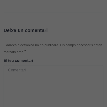
Deixa un comentari
L'adreça electrònica no es publicarà.
Els camps necessaris estan
*
marcats amb
El teu comentari
Cookies
tècniques
Aquestes
cookies no
són
opcionals.
Són
necessàries