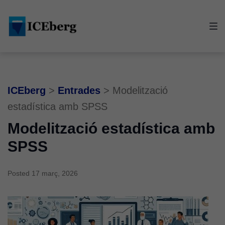
Skip
Skip
Skip
to
to
to
main
content
footer
navigation
ICEberg
>
Entrades
>
Modelització
estadística amb SPSS
Modelització estadística amb
SPSS
Posted
17 març, 2026