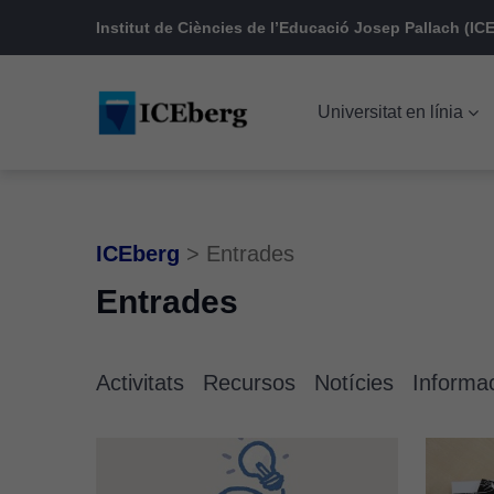
Skip
Skip
Skip
Institut de Ciències de l’Educació Josep Pallach (ICE
to
to
to
main
content
footer
Universitat en línia
navigation
ICEberg
>
Entrades
Entrades
Activitats
Recursos
Notícies
Informa