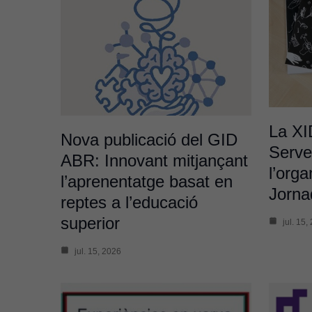
La XI
Nova publicació del GID
Servei
ABR: Innovant mitjançant
l’orga
l’aprenentatge basat en
Jorn
reptes a l’educació
superior
jul. 15,
jul. 15, 2026