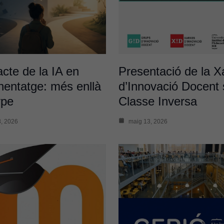
acte de la IA en
Presentació de la X
enentatge: més enllà
d’Innovació Docent 
ype
Classe Inversa
Cookies
, 2026
maig 13, 2026
tècniques
Aquestes
cookies no
són
opcionals.
Són
necessàries
perquè el
lloc web