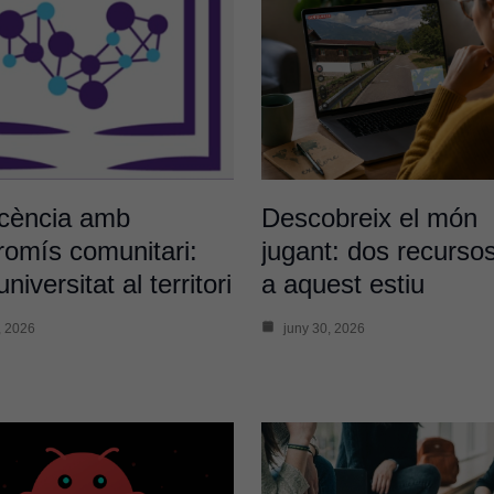
cència amb
Descobreix el món
omís comunitari:
jugant: dos recurso
universitat al territori
a aquest estiu
, 2026
juny 30, 2026