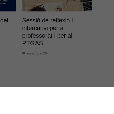
 del
Sessió de reflexió i
intercanvi per al
professorat i per al
PTGAS
maig 11, 2026
Subscriu-te al butlletí
ació és