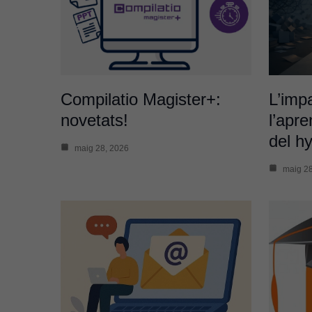
Compilatio Magister+:
L’imp
novetats!
l’apr
del h
maig 28, 2026
maig 28