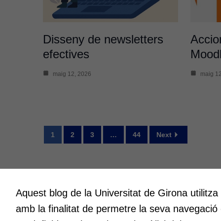
Disseny de newsletters
Accio
efectives
Mood
maig 12, 2026
maig 12
1
2
3
…
44
Next
Aquest blog de la Universitat de Girona utilitza
Innovació
Creativit
amb la finalitat de permetre la seva navegació
A l’ICE ens entusiasma la innovació.
Volem cre