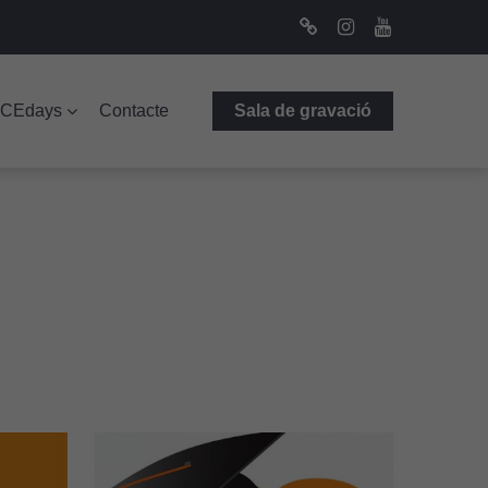
Bluesky
Instagram
Youtube
ICEdays
Contacte
Sala de gravació