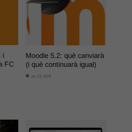
 i
Moodle 5.2: què canviarà
la FC
(i què continuarà igual)
jul. 13, 2026