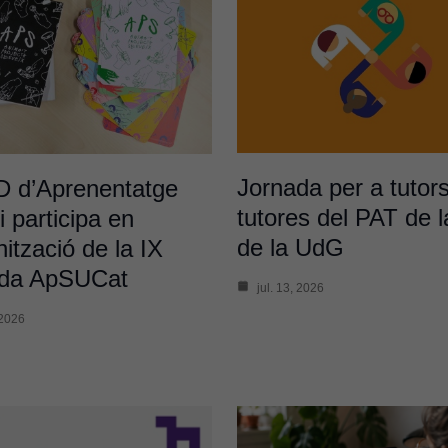
Jornada per a tutors
D d’Aprenentatge
tutores del PAT de 
 participa en
de la UdG
nització de la IX
ada ApSUCat
jul. 13, 2026
 2026