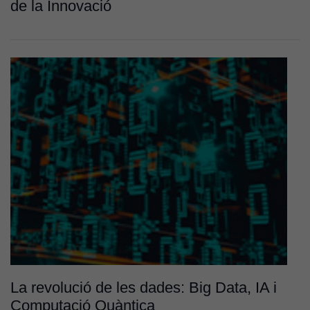
Per a oferir
de la Innovació
continguts
publicitaris
relacionats
amb els
interessos de
l'usuari, bé
directament,
bé per mitjà
de tercers
(“adservers”).
Compartir els
vostres
interessos i
comportament
mentre
navegueu,
permet més
La revolució de les dades: Big Data, IA i
contingut i
ofertes
Computació Quàntica