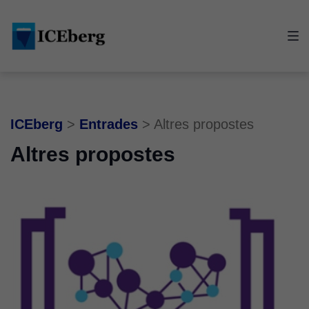
Skip
Skip
Skip
to
to
to
main
content
footer
navigation
ICEberg
>
Entrades
>
Altres propostes
Altres propostes