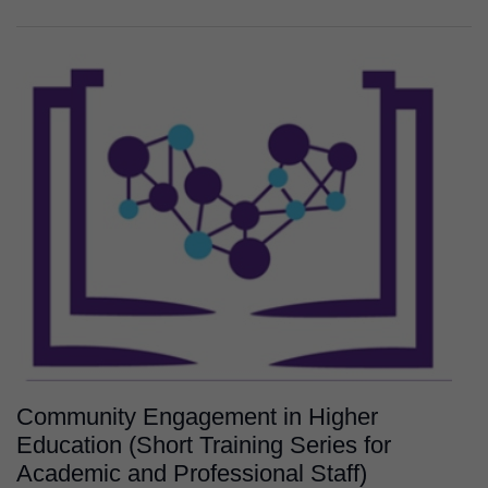
Cookies
tècniques
Aquestes
cookies no
són
opcionals.
Són
necessàries
perquè el
lloc web
Community Engagement in Higher
funcioni.
Education (Short Training Series for
Academic and Professional Staff)