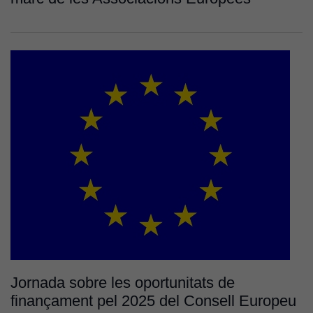
Cookies
d'experiència
Per tal que el
nostre lloc web
tingui el millor
rendiment
possible durant
la vostra visita.
Si rebutgeu
aquestes
cookies,
algunes
funcionalitats
desapareixeran
del lloc web.
Cookies de
Jornada sobre les oportunitats de
màrqueting
finançament pel 2025 del Consell Europeu