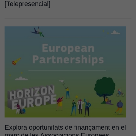
[Telepresencial]
Cookies
d'anàlisi
Utilitzem
cookies de
Google
Analytics
per tal que
puguem
millorar la
funcionalitat
i l'estructura
del lloc
web, en
funció de
com aquest
lloc web
s'utilitzi.
Explora oportunitats de finançament en el
marc de les Associacions Europees