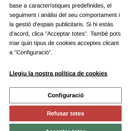
base a característiques predefinides, el
Educació
seguiment i anàlisi del seu comportament i
Com deia Josep Pallach, l’educació és una palanca per a la
la gestió d’espais publicitaris. Si hi estàs
transformació. Volem contribuir a millorar-la impulsant
d'acord, clica "Acceptar totes". També pots
metodologies docents actives i ambients d’aprenentatge
dinàmics.
triar quin tipus de cookies acceptes clicant
a "Configuració".
Subscriu-te al butlletí
Llegiu la nostra política de cookies
Configura les cookies
Configuració
Universitat de Girona
Refusar totes
Institut de Ciències de l’Educació Josep Pallach (ICE)
Política de cookies
Avís legal i protecció de dades
Contacte