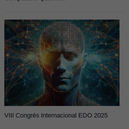
personalitzats.
Necessàries
per a
continguts
incrustats com
YouTube,
Genially, etc...
VIII Congrés Internacional EDO 2025