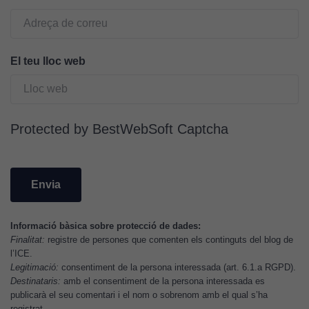
Cookies
d'anàlisi
Utilitzem
El teu lloc web
cookies de
Google
Analytics
per tal que
Protected by BestWebSoft Captcha
puguem
millorar la
funcionalitat
i l'estructura
del lloc
web, en
Informació bàsica sobre protecció de dades:
funció de
Finalitat:
registre de persones que comenten els continguts del blog de
com aquest
l’ICE.
lloc web
Legitimació:
consentiment de la persona interessada (art. 6.1.a RGPD).
s'utilitzi.
Destinataris:
amb el consentiment de la persona interessada es
publicarà el seu comentari i el nom o sobrenom amb el qual s’ha
registrat.