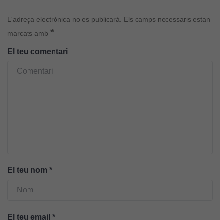
L'adreça electrònica no es publicarà.
Els camps necessaris estan
*
marcats amb
El teu comentari
Cookies
tècniques
Aquestes
cookies no
són
opcionals.
Són
necessàries
El teu nom
*
perquè el
lloc web
funcioni.
El teu email
*