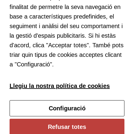
Per a oferir
finalitat de permetre la seva navegació en
continguts
base a característiques predefinides, el
publicitaris
Educació
seguiment i anàlisi del seu comportament i
relacionats
Com deia Josep Pallach, l’educació és una palanca per a la
amb els
la gestió d’espais publicitaris. Si hi estàs
transformació. Volem contribuir a millorar-la impulsant
interessos de
d'acord, clica "Acceptar totes". També pots
metodologies docents actives i ambients d’aprenentatge
l'usuari, bé
dinàmics.
directament,
triar quin tipus de cookies acceptes clicant
bé per mitjà
a "Configuració".
de tercers
(“adservers”).
Compartir els
Subscriu-te al butlletí
Llegiu la nostra política de cookies
vostres
interessos i
Configura les cookies
comportament
Configuració
mentre
navegueu,
permet més
Universitat de Girona
Refusar totes
contingut i
Institut de Ciències de l’Educació Josep Pallach (ICE)