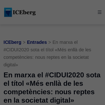
Skip
Skip
Skip
to
to
to
main
content
footer
navigation
ICEberg
>
Entrades
>
En marxa el
#CIDUI2020 sota el títol «Més enllà de les
competències: nous reptes en la societat
digital»
En marxa el #CIDUI2020 sota
el títol «Més enllà de les
competències: nous reptes
en la societat digital»